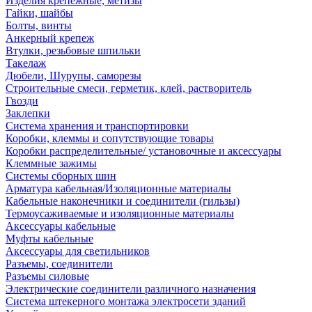
Изделия крепежные, метизы
Гайки, шайбы
Болты, винты
Анкерный крепеж
Втулки, резьбовые шпильки
Такелаж
Дюбели, Шурупы, саморезы
Строительные смеси, герметик, клей, растворитель
Гвозди
Заклепки
Система хранения и транспортировки
Коробки, клеммы и сопутствующие товары
Коробки распределительные/ установочные и аксессуары
Клеммные зажимы
Системы сборных шин
Арматура кабельная/Изоляционные материалы
Кабельные наконечники и соединители (гильзы)
Термоусаживаемые и изоляционные материалы
Аксессуары кабельные
Муфты кабельные
Аксессуары для светильников
Разъемы, соединители
Разъемы силовые
Электрические соединители различного назначения
Система штекерного монтажа электросети зданий