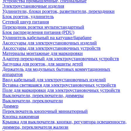
Устройства промышленные, специальные
Электроустановочные изделия
Удлинители, блоки розеток, разветвители, переходники
Блок розеток, удлинитель
Сетевой шнур питания
Переходник розетки мультистандартный
Блок распределения питания (PDU)
Удлинитель кабельный на катушке/барабане
Аксессуары для электроустановочных изделий
Аксессуары для электроустановочных устройств
Материалы монтажные для маркировки
Адаптер переходный для электроустановочных устройств
Заглушка для розеток, для защиты детей
Держатель для модульных бытовых коммутационных
аппаратов
Ввод кабельный для электроустановочных изделий
Вставка светящаяся для электроустановочных устройств
Поле для маркировки для электроустановочных устройств
Выключатели, переключатели, диммеры
Выключатели, переключатели
Диммер
Переключатель кнопочный миниатюрный
Кнопка нажимная
Крышка для выключателя, кнопки, регулятора освещенности,
диммера, переключателя жалюзи