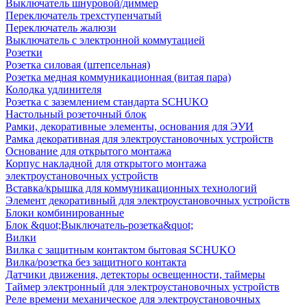
Выключатель шнуровой/диммер
Переключатель трехступенчатый
Переключатель жалюзи
Выключатель с электронной коммутацией
Розетки
Розетка силовая (штепсельная)
Розетка медная коммуникационная (витая пара)
Колодка удлинителя
Розетка с заземлением стандарта SCHUKO
Настольный розеточный блок
Рамки, декоративные элементы, основания для ЭУИ
Рамка декоративная для электроустановочных устройств
Основание для открытого монтажа
Корпус накладной для открытого монтажа
электроустановочных устройств
Вставка/крышка для коммуникационных технологий
Элемент декоративный для электроустановочных устройств
Блоки комбинированные
Блок &quot;Выключатель-розетка&quot;
Вилки
Вилка с защитным контактом бытовая SCHUKO
Вилка/розетка без защитного контакта
Датчики движения, детекторы освещенности, таймеры
Таймер электронный для электроустановочных устройств
Реле времени механическое для электроустановочных