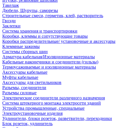
Втулки, резьбовые шпильки
Такелаж
Дюбели, Шурупы, саморезы
Строительные смеси, герметик, клей, растворитель
Гвозди
Заклепки
Система хранения и транспортировки
Коробки, клеммы и сопутствующие товары
Коробки распределительные/ установочные и аксессуары
Клеммные зажимы
Системы сборных шин
Арматура кабельная/Изоляционные материалы
Кабельные наконечники и соединители (гильзы)
Термоусаживаемые и изоляционные материалы
Аксессуары кабельные
Муфты кабельные
Аксессуары для светильников
Разъемы, соединители
Разъемы силовые
Электрические соединители различного назначения
Система штекерного монтажа электросети зданий
Устройства промышленные, специальные
Электроустановочные изделия
Удлинители, блоки розеток, разветвители, переходники
Блок розеток, удлинитель