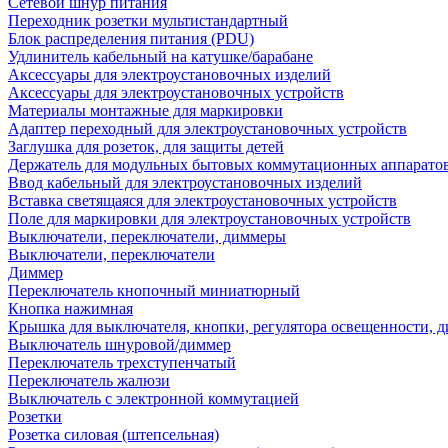
Сетевой шнур питания
Переходник розетки мультистандартный
Блок распределения питания (PDU)
Удлинитель кабельный на катушке/барабане
Аксессуары для электроустановочных изделий
Аксессуары для электроустановочных устройств
Материалы монтажные для маркировки
Адаптер переходный для электроустановочных устройств
Заглушка для розеток, для защиты детей
Держатель для модульных бытовых коммутационных аппарато
Ввод кабельный для электроустановочных изделий
Вставка светящаяся для электроустановочных устройств
Поле для маркировки для электроустановочных устройств
Выключатели, переключатели, диммеры
Выключатели, переключатели
Диммер
Переключатель кнопочный миниатюрный
Кнопка нажимная
Крышка для выключателя, кнопки, регулятора освещенности, 
Выключатель шнуровой/диммер
Переключатель трехступенчатый
Переключатель жалюзи
Выключатель с электронной коммутацией
Розетки
Розетка силовая (штепсельная)