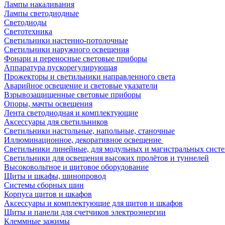
Лампы накаливания
Лампы светодиодные
Светодиоды
Светотехника
Светильники настенно-потолочные
Светильники наружного освещения
Фонари и переносные световые приборы
Аппаратура пускорегулирующая
Прожекторы и светильники направленного света
Аварийное освещение и световые указатели
Взрывозащищенные световые приборы
Опоры, мачты освещения
Лента светодиодная и комплектующие
Аксессуары для светильников
Светильники настольные, напольные, станочные
Иллюминационное, декоративное освещение
Светильники линейные, для модульных и магистральных сист
Светильники для освещения высоких пролётов и туннелей
Высоковольтное и щитовое оборудование
Щиты и шкафы, шинопровод
Системы сборных шин
Корпуса щитов и шкафов
Аксессуары и комплектующие для щитов и шкафов
Щиты и панели для счетчиков электроэнергии
Клеммные зажимы