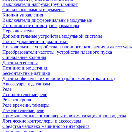
Выключатели нагрузки (рубильники)
Сигнальные лампы и зуммеры
Кнопки управления
Выключатели дифференцальные модульные
Источники питания, трансформаторы
Переключатели
Дополнительные устройства модульной системы
Посты управления и джойстики
Низковольтные устройства различного назначения и аксессуар
Преобразователи частоты, устройства плавного пуска
Сигнальные колонны
Датчики/сенсоры
Позиционные датчики
Бесконтактные датчики
Датчики физических величин (напряжения, тока и т.п.)
Аксессуары к датчикам
Реле
Исполнительные реле
Реле контроля
Реле времени, таймеры
Измерительные реле
Промышленные контроллеры и автоматизация производства
Логические контроллеры и аксессуары
Средства человеко-машинного интерфейса
Промышленная сеть