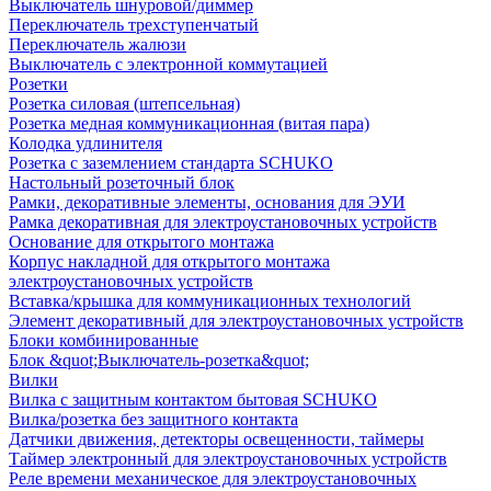
Выключатель шнуровой/диммер
Переключатель трехступенчатый
Переключатель жалюзи
Выключатель с электронной коммутацией
Розетки
Розетка силовая (штепсельная)
Розетка медная коммуникационная (витая пара)
Колодка удлинителя
Розетка с заземлением стандарта SCHUKO
Настольный розеточный блок
Рамки, декоративные элементы, основания для ЭУИ
Рамка декоративная для электроустановочных устройств
Основание для открытого монтажа
Корпус накладной для открытого монтажа
электроустановочных устройств
Вставка/крышка для коммуникационных технологий
Элемент декоративный для электроустановочных устройств
Блоки комбинированные
Блок &quot;Выключатель-розетка&quot;
Вилки
Вилка с защитным контактом бытовая SCHUKO
Вилка/розетка без защитного контакта
Датчики движения, детекторы освещенности, таймеры
Таймер электронный для электроустановочных устройств
Реле времени механическое для электроустановочных