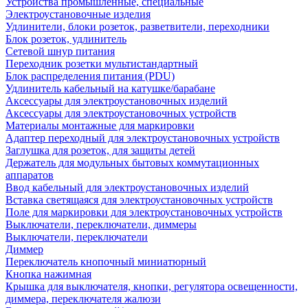
Устройства промышленные, специальные
Электроустановочные изделия
Удлинители, блоки розеток, разветвители, переходники
Блок розеток, удлинитель
Сетевой шнур питания
Переходник розетки мультистандартный
Блок распределения питания (PDU)
Удлинитель кабельный на катушке/барабане
Аксессуары для электроустановочных изделий
Аксессуары для электроустановочных устройств
Материалы монтажные для маркировки
Адаптер переходный для электроустановочных устройств
Заглушка для розеток, для защиты детей
Держатель для модульных бытовых коммутационных
аппаратов
Ввод кабельный для электроустановочных изделий
Вставка светящаяся для электроустановочных устройств
Поле для маркировки для электроустановочных устройств
Выключатели, переключатели, диммеры
Выключатели, переключатели
Диммер
Переключатель кнопочный миниатюрный
Кнопка нажимная
Крышка для выключателя, кнопки, регулятора освещенности,
диммера, переключателя жалюзи