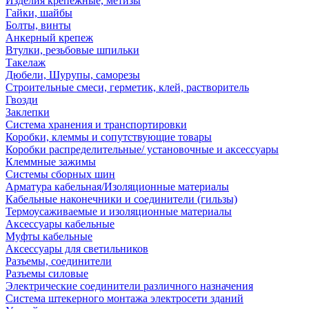
Изделия крепежные, метизы
Гайки, шайбы
Болты, винты
Анкерный крепеж
Втулки, резьбовые шпильки
Такелаж
Дюбели, Шурупы, саморезы
Строительные смеси, герметик, клей, растворитель
Гвозди
Заклепки
Система хранения и транспортировки
Коробки, клеммы и сопутствующие товары
Коробки распределительные/ установочные и аксессуары
Клеммные зажимы
Системы сборных шин
Арматура кабельная/Изоляционные материалы
Кабельные наконечники и соединители (гильзы)
Термоусаживаемые и изоляционные материалы
Аксессуары кабельные
Муфты кабельные
Аксессуары для светильников
Разъемы, соединители
Разъемы силовые
Электрические соединители различного назначения
Система штекерного монтажа электросети зданий