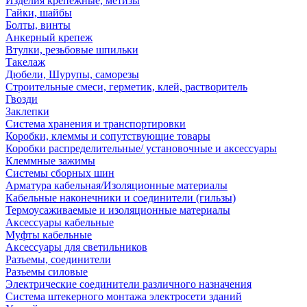
Изделия крепежные, метизы
Гайки, шайбы
Болты, винты
Анкерный крепеж
Втулки, резьбовые шпильки
Такелаж
Дюбели, Шурупы, саморезы
Строительные смеси, герметик, клей, растворитель
Гвозди
Заклепки
Система хранения и транспортировки
Коробки, клеммы и сопутствующие товары
Коробки распределительные/ установочные и аксессуары
Клеммные зажимы
Системы сборных шин
Арматура кабельная/Изоляционные материалы
Кабельные наконечники и соединители (гильзы)
Термоусаживаемые и изоляционные материалы
Аксессуары кабельные
Муфты кабельные
Аксессуары для светильников
Разъемы, соединители
Разъемы силовые
Электрические соединители различного назначения
Система штекерного монтажа электросети зданий