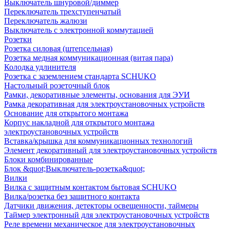
Выключатель шнуровой/диммер
Переключатель трехступенчатый
Переключатель жалюзи
Выключатель с электронной коммутацией
Розетки
Розетка силовая (штепсельная)
Розетка медная коммуникационная (витая пара)
Колодка удлинителя
Розетка с заземлением стандарта SCHUKO
Настольный розеточный блок
Рамки, декоративные элементы, основания для ЭУИ
Рамка декоративная для электроустановочных устройств
Основание для открытого монтажа
Корпус накладной для открытого монтажа
электроустановочных устройств
Вставка/крышка для коммуникационных технологий
Элемент декоративный для электроустановочных устройств
Блоки комбинированные
Блок &quot;Выключатель-розетка&quot;
Вилки
Вилка с защитным контактом бытовая SCHUKO
Вилка/розетка без защитного контакта
Датчики движения, детекторы освещенности, таймеры
Таймер электронный для электроустановочных устройств
Реле времени механическое для электроустановочных