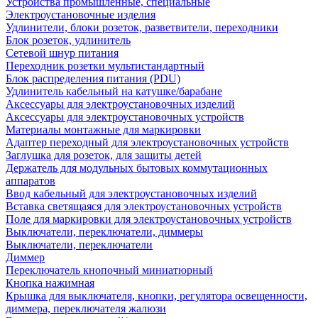
Устройства промышленные, специальные
Электроустановочные изделия
Удлинители, блоки розеток, разветвители, переходники
Блок розеток, удлинитель
Сетевой шнур питания
Переходник розетки мультистандартный
Блок распределения питания (PDU)
Удлинитель кабельный на катушке/барабане
Аксессуары для электроустановочных изделий
Аксессуары для электроустановочных устройств
Материалы монтажные для маркировки
Адаптер переходный для электроустановочных устройств
Заглушка для розеток, для защиты детей
Держатель для модульных бытовых коммутационных
аппаратов
Ввод кабельный для электроустановочных изделий
Вставка светящаяся для электроустановочных устройств
Поле для маркировки для электроустановочных устройств
Выключатели, переключатели, диммеры
Выключатели, переключатели
Диммер
Переключатель кнопочный миниатюрный
Кнопка нажимная
Крышка для выключателя, кнопки, регулятора освещенности,
диммера, переключателя жалюзи