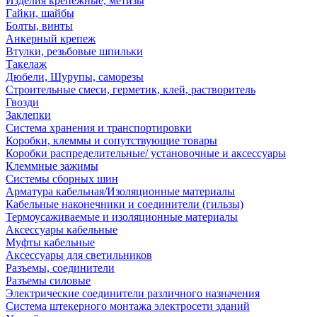
Изделия крепежные, метизы
Гайки, шайбы
Болты, винты
Анкерный крепеж
Втулки, резьбовые шпильки
Такелаж
Дюбели, Шурупы, саморезы
Строительные смеси, герметик, клей, растворитель
Гвозди
Заклепки
Система хранения и транспортировки
Коробки, клеммы и сопутствующие товары
Коробки распределительные/ установочные и аксессуары
Клеммные зажимы
Системы сборных шин
Арматура кабельная/Изоляционные материалы
Кабельные наконечники и соединители (гильзы)
Термоусаживаемые и изоляционные материалы
Аксессуары кабельные
Муфты кабельные
Аксессуары для светильников
Разъемы, соединители
Разъемы силовые
Электрические соединители различного назначения
Система штекерного монтажа электросети зданий