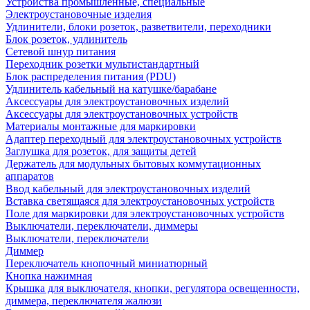
Устройства промышленные, специальные
Электроустановочные изделия
Удлинители, блоки розеток, разветвители, переходники
Блок розеток, удлинитель
Сетевой шнур питания
Переходник розетки мультистандартный
Блок распределения питания (PDU)
Удлинитель кабельный на катушке/барабане
Аксессуары для электроустановочных изделий
Аксессуары для электроустановочных устройств
Материалы монтажные для маркировки
Адаптер переходный для электроустановочных устройств
Заглушка для розеток, для защиты детей
Держатель для модульных бытовых коммутационных
аппаратов
Ввод кабельный для электроустановочных изделий
Вставка светящаяся для электроустановочных устройств
Поле для маркировки для электроустановочных устройств
Выключатели, переключатели, диммеры
Выключатели, переключатели
Диммер
Переключатель кнопочный миниатюрный
Кнопка нажимная
Крышка для выключателя, кнопки, регулятора освещенности,
диммера, переключателя жалюзи