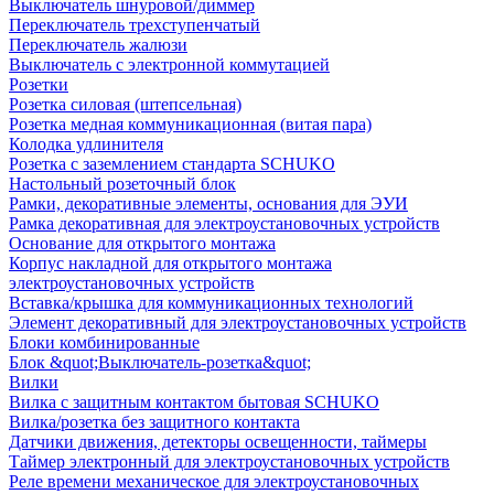
Выключатель шнуровой/диммер
Переключатель трехступенчатый
Переключатель жалюзи
Выключатель с электронной коммутацией
Розетки
Розетка силовая (штепсельная)
Розетка медная коммуникационная (витая пара)
Колодка удлинителя
Розетка с заземлением стандарта SCHUKO
Настольный розеточный блок
Рамки, декоративные элементы, основания для ЭУИ
Рамка декоративная для электроустановочных устройств
Основание для открытого монтажа
Корпус накладной для открытого монтажа
электроустановочных устройств
Вставка/крышка для коммуникационных технологий
Элемент декоративный для электроустановочных устройств
Блоки комбинированные
Блок &quot;Выключатель-розетка&quot;
Вилки
Вилка с защитным контактом бытовая SCHUKO
Вилка/розетка без защитного контакта
Датчики движения, детекторы освещенности, таймеры
Таймер электронный для электроустановочных устройств
Реле времени механическое для электроустановочных