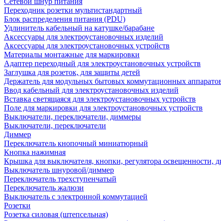
Сетевой шнур питания
Переходник розетки мультистандартный
Блок распределения питания (PDU)
Удлинитель кабельный на катушке/барабане
Аксессуары для электроустановочных изделий
Аксессуары для электроустановочных устройств
Материалы монтажные для маркировки
Адаптер переходный для электроустановочных устройств
Заглушка для розеток, для защиты детей
Держатель для модульных бытовых коммутационных аппарато
Ввод кабельный для электроустановочных изделий
Вставка светящаяся для электроустановочных устройств
Поле для маркировки для электроустановочных устройств
Выключатели, переключатели, диммеры
Выключатели, переключатели
Диммер
Переключатель кнопочный миниатюрный
Кнопка нажимная
Крышка для выключателя, кнопки, регулятора освещенности, 
Выключатель шнуровой/диммер
Переключатель трехступенчатый
Переключатель жалюзи
Выключатель с электронной коммутацией
Розетки
Розетка силовая (штепсельная)