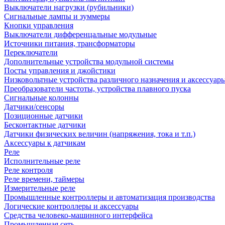
Выключатели нагрузки (рубильники)
Сигнальные лампы и зуммеры
Кнопки управления
Выключатели дифференцальные модульные
Источники питания, трансформаторы
Переключатели
Дополнительные устройства модульной системы
Посты управления и джойстики
Низковольтные устройства различного назначения и аксессуар
Преобразователи частоты, устройства плавного пуска
Сигнальные колонны
Датчики/сенсоры
Позиционные датчики
Бесконтактные датчики
Датчики физических величин (напряжения, тока и т.п.)
Аксессуары к датчикам
Реле
Исполнительные реле
Реле контроля
Реле времени, таймеры
Измерительные реле
Промышленные контроллеры и автоматизация производства
Логические контроллеры и аксессуары
Средства человеко-машинного интерфейса
Промышленная сеть