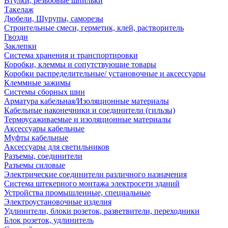
Втулки, резьбовые шпильки
Такелаж
Дюбели, Шурупы, саморезы
Строительные смеси, герметик, клей, растворитель
Гвозди
Заклепки
Система хранения и транспортировки
Коробки, клеммы и сопутствующие товары
Коробки распределительные/ установочные и аксессуары
Клеммные зажимы
Системы сборных шин
Арматура кабельная/Изоляционные материалы
Кабельные наконечники и соединители (гильзы)
Термоусаживаемые и изоляционные материалы
Аксессуары кабельные
Муфты кабельные
Аксессуары для светильников
Разъемы, соединители
Разъемы силовые
Электрические соединители различного назначения
Система штекерного монтажа электросети зданий
Устройства промышленные, специальные
Электроустановочные изделия
Удлинители, блоки розеток, разветвители, переходники
Блок розеток, удлинитель