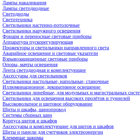
Лампы накаливания
Лампы светодиодные
Светодиоды
Светотехника
Светильники настенно-потолочные
Светильники наружного освещения
Фонари и переносные световые приборы
Аппаратура пускорегулирующая
Прожекторы и светильники направленного света
Аварийное освещение и световые указатели
Взрывозащищенные световые приборы
Опоры, мачты освещения
Лента светодиодная и комплектующие
Аксессуары для светильников
Светильники настольные, напольные, станочные
Иллюминационное, декоративное освещение
Светильники линейные, для модульных и магистральных сист
Светильники для освещения высоких пролётов и туннелей
Высоковольтное и щитовое оборудование
Щиты и шкафы, шинопровод
Системы сборных шин
Корпуса щитов и шкафов
Аксессуары и комплектующие для щитов и шкафов
Щиты и панели для счетчиков электроэнергии
Клеммные зажимы