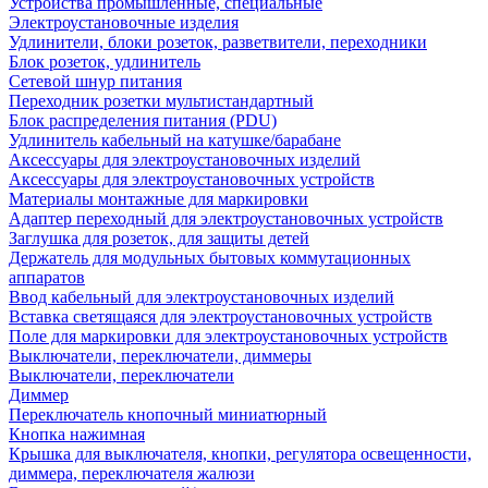
Устройства промышленные, специальные
Электроустановочные изделия
Удлинители, блоки розеток, разветвители, переходники
Блок розеток, удлинитель
Сетевой шнур питания
Переходник розетки мультистандартный
Блок распределения питания (PDU)
Удлинитель кабельный на катушке/барабане
Аксессуары для электроустановочных изделий
Аксессуары для электроустановочных устройств
Материалы монтажные для маркировки
Адаптер переходный для электроустановочных устройств
Заглушка для розеток, для защиты детей
Держатель для модульных бытовых коммутационных
аппаратов
Ввод кабельный для электроустановочных изделий
Вставка светящаяся для электроустановочных устройств
Поле для маркировки для электроустановочных устройств
Выключатели, переключатели, диммеры
Выключатели, переключатели
Диммер
Переключатель кнопочный миниатюрный
Кнопка нажимная
Крышка для выключателя, кнопки, регулятора освещенности,
диммера, переключателя жалюзи