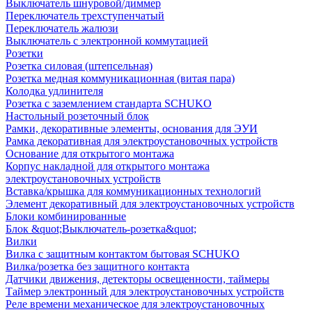
Выключатель шнуровой/диммер
Переключатель трехступенчатый
Переключатель жалюзи
Выключатель с электронной коммутацией
Розетки
Розетка силовая (штепсельная)
Розетка медная коммуникационная (витая пара)
Колодка удлинителя
Розетка с заземлением стандарта SCHUKO
Настольный розеточный блок
Рамки, декоративные элементы, основания для ЭУИ
Рамка декоративная для электроустановочных устройств
Основание для открытого монтажа
Корпус накладной для открытого монтажа
электроустановочных устройств
Вставка/крышка для коммуникационных технологий
Элемент декоративный для электроустановочных устройств
Блоки комбинированные
Блок &quot;Выключатель-розетка&quot;
Вилки
Вилка с защитным контактом бытовая SCHUKO
Вилка/розетка без защитного контакта
Датчики движения, детекторы освещенности, таймеры
Таймер электронный для электроустановочных устройств
Реле времени механическое для электроустановочных