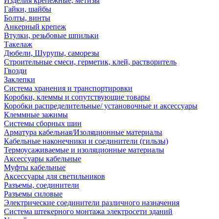
Изделия крепежные, метизы
Гайки, шайбы
Болты, винты
Анкерный крепеж
Втулки, резьбовые шпильки
Такелаж
Дюбели, Шурупы, саморезы
Строительные смеси, герметик, клей, растворитель
Гвозди
Заклепки
Система хранения и транспортировки
Коробки, клеммы и сопутствующие товары
Коробки распределительные/ установочные и аксессуары
Клеммные зажимы
Системы сборных шин
Арматура кабельная/Изоляционные материалы
Кабельные наконечники и соединители (гильзы)
Термоусаживаемые и изоляционные материалы
Аксессуары кабельные
Муфты кабельные
Аксессуары для светильников
Разъемы, соединители
Разъемы силовые
Электрические соединители различного назначения
Система штекерного монтажа электросети зданий