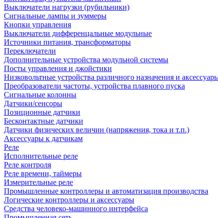
Выключатели нагрузки (рубильники)
Сигнальные лампы и зуммеры
Кнопки управления
Выключатели дифференцальные модульные
Источники питания, трансформаторы
Переключатели
Дополнительные устройства модульной системы
Посты управления и джойстики
Низковольтные устройства различного назначения и аксессуар
Преобразователи частоты, устройства плавного пуска
Сигнальные колонны
Датчики/сенсоры
Позиционные датчики
Бесконтактные датчики
Датчики физических величин (напряжения, тока и т.п.)
Аксессуары к датчикам
Реле
Исполнительные реле
Реле контроля
Реле времени, таймеры
Измерительные реле
Промышленные контроллеры и автоматизация производства
Логические контроллеры и аксессуары
Средства человеко-машинного интерфейса
Промышленная сеть