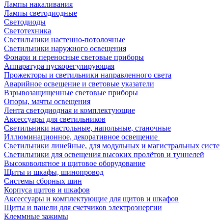
Лампы накаливания
Лампы светодиодные
Светодиоды
Светотехника
Светильники настенно-потолочные
Светильники наружного освещения
Фонари и переносные световые приборы
Аппаратура пускорегулирующая
Прожекторы и светильники направленного света
Аварийное освещение и световые указатели
Взрывозащищенные световые приборы
Опоры, мачты освещения
Лента светодиодная и комплектующие
Аксессуары для светильников
Светильники настольные, напольные, станочные
Иллюминационное, декоративное освещение
Светильники линейные, для модульных и магистральных сист
Светильники для освещения высоких пролётов и туннелей
Высоковольтное и щитовое оборудование
Щиты и шкафы, шинопровод
Системы сборных шин
Корпуса щитов и шкафов
Аксессуары и комплектующие для щитов и шкафов
Щиты и панели для счетчиков электроэнергии
Клеммные зажимы