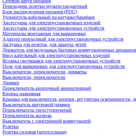
Сетевой шнур питания
Переходник розетки мультистандартный
Блок распределения питания (PDU)
Удлинитель кабельный на катушке/барабане
Аксессуары для электроустановочных изделий
Аксессуары для электроустановочных устройств
Материалы монтажные для маркировки
Адаптер переходный для электроустановочных устройств
Заглушка для розеток, для защиты детей
Держатель для модульных бытовых коммутационных аппарато
Ввод кабельный для электроустановочных изделий
Вставка светящаяся для электроустановочных устройств
Поле для маркировки для электроустановочных устройств
Выключатели, переключатели, диммеры
Выключатели, переключатели
Диммер
Переключатель кнопочный миниатюрный
Кнопка нажимная
Крышка для выключателя, кнопки, регулятора освещенности, 
Выключатель шнуровой/диммер
Переключатель трехступенчатый
Переключатель жалюзи
Выключатель с электронной коммутацией
Розетки
Розетка силовая (штепсельная)