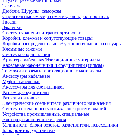
Втулки, резьбовые шпильки
Такелаж
Дюбели, Шурупы, саморезы
Строительные смеси, герметик, клей, растворитель
Гвозди
Заклепки
Система хранения и транспортировки
Коробки, клеммы и сопутствующие товары
Коробки распределительные/ установочные и аксессуары
Клеммные зажимы
Системы сборных шин
Арматура кабельная/Изоляционные материалы
Кабельные наконечники и соединители (гильзы)
Термоусаживаемые и изоляционные материалы
Аксессуары кабельные
Муфты кабельные
Аксессуары для светильников
Разъемы, соединители
Разъемы силовые
Электрические соединители различного назначения
Система штекерного монтажа электросети зданий
Устройства промышленные, специальные
Электроустановочные изделия
Удлинители, блоки розеток, разветвители, переходники
Блок розеток, удлинитель