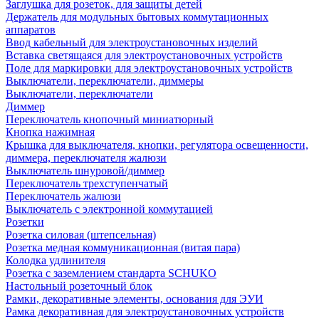
Заглушка для розеток, для защиты детей
Держатель для модульных бытовых коммутационных
аппаратов
Ввод кабельный для электроустановочных изделий
Вставка светящаяся для электроустановочных устройств
Поле для маркировки для электроустановочных устройств
Выключатели, переключатели, диммеры
Выключатели, переключатели
Диммер
Переключатель кнопочный миниатюрный
Кнопка нажимная
Крышка для выключателя, кнопки, регулятора освещенности,
диммера, переключателя жалюзи
Выключатель шнуровой/диммер
Переключатель трехступенчатый
Переключатель жалюзи
Выключатель с электронной коммутацией
Розетки
Розетка силовая (штепсельная)
Розетка медная коммуникационная (витая пара)
Колодка удлинителя
Розетка с заземлением стандарта SCHUKO
Настольный розеточный блок
Рамки, декоративные элементы, основания для ЭУИ
Рамка декоративная для электроустановочных устройств