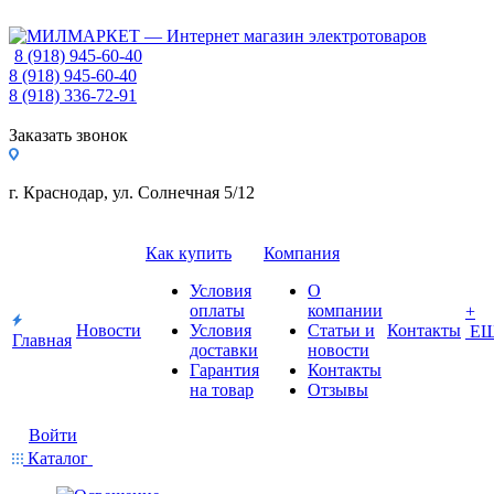
8 (918) 945-60-40
8 (918) 945-60-40
8 (918) 336-72-91
Заказать звонок
г. Краснодар, ул. Солнечная 5/12
Как купить
Компания
Условия
О
оплаты
компании
+
Новости
Условия
Статьи и
Контакты
Е
Главная
доставки
новости
Гарантия
Контакты
на товар
Отзывы
Войти
Каталог