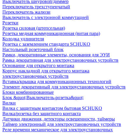
Выключатель шнуровой/диммер
Переключатель трехступенчатый
Переключатель жалюзи
Выключатель с электронной коммутацией
Розетки
Розетка силовая (штепсельная)
Розетка медная коммуникационная (витая пара)
Колодка удлинителя
Розетка с заземлением стандарта SCHUKO
Настольный розеточный блок
Рамки, декоративные элементы, основания для ЭУИ
Рамка декоративная для электроустановочных устройств
Основание для открытого монтажа
Корпус накладной для открытого монтажа
электроустановочных устройств
Вставка/крышка для коммуникационных технологий
Элемент декоративный для электроустановочных устройств
Блоки комбинированные
Блок &quot;Выключатель-розетка&quot;
Вилки
Вилка с защитным контактом бытовая SCHUKO
Вилка/розетка без защитного контакта
Датчики движения, детекторы освещенности, таймеры
Таймер электронный для электроустановочных устройств
Реле времени механическое для электроустановочных