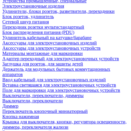
Устройства промышленные, специальные
Электроустановочные изделия
Удлинители, блоки розеток, разветвители, переходники
Блок розеток, удлинитель
Сетевой шнур питания
Переходник розетки мультистандартный
Блок распределения питания (PDU)
Удлинитель кабельный на катушке/барабане
Аксессуары для электроустановочных изделий
Аксессуары для электроустановочных устройств
Материалы монтажные для маркировки
Адаптер переходный для электроустановочных устройств
Заглушка для розеток, для защиты детей
Держатель для модульных бытовых коммутационных
аппаратов
Ввод кабельный для электроустановочных изделий
Вставка светящаяся для электроустановочных устройств
Поле для маркировки для электроустановочных устройств
Выключатели, переключатели, диммеры
Выключатели, переключатели
Диммер
Переключатель кнопочный миниатюрный
Кнопка нажимная
Крышка для выключателя, кнопки, регулятора освещенности,
диммера, переключателя жалюзи