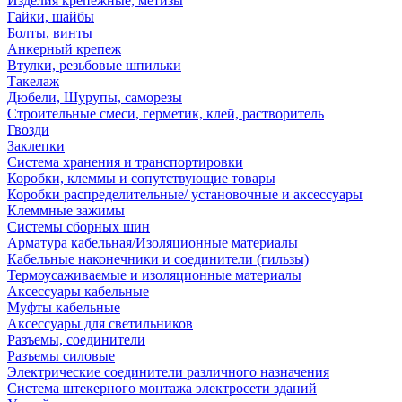
Изделия крепежные, метизы
Гайки, шайбы
Болты, винты
Анкерный крепеж
Втулки, резьбовые шпильки
Такелаж
Дюбели, Шурупы, саморезы
Строительные смеси, герметик, клей, растворитель
Гвозди
Заклепки
Система хранения и транспортировки
Коробки, клеммы и сопутствующие товары
Коробки распределительные/ установочные и аксессуары
Клеммные зажимы
Системы сборных шин
Арматура кабельная/Изоляционные материалы
Кабельные наконечники и соединители (гильзы)
Термоусаживаемые и изоляционные материалы
Аксессуары кабельные
Муфты кабельные
Аксессуары для светильников
Разъемы, соединители
Разъемы силовые
Электрические соединители различного назначения
Система штекерного монтажа электросети зданий