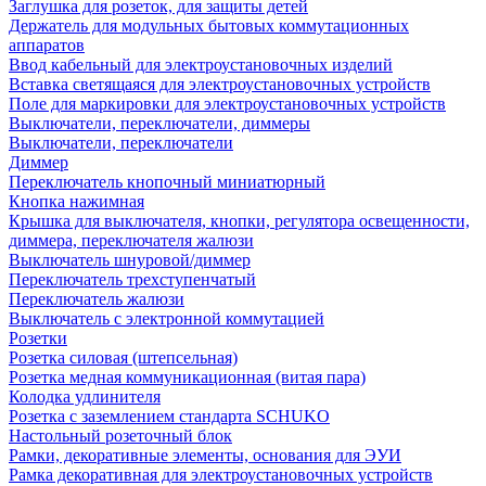
Заглушка для розеток, для защиты детей
Держатель для модульных бытовых коммутационных
аппаратов
Ввод кабельный для электроустановочных изделий
Вставка светящаяся для электроустановочных устройств
Поле для маркировки для электроустановочных устройств
Выключатели, переключатели, диммеры
Выключатели, переключатели
Диммер
Переключатель кнопочный миниатюрный
Кнопка нажимная
Крышка для выключателя, кнопки, регулятора освещенности,
диммера, переключателя жалюзи
Выключатель шнуровой/диммер
Переключатель трехступенчатый
Переключатель жалюзи
Выключатель с электронной коммутацией
Розетки
Розетка силовая (штепсельная)
Розетка медная коммуникационная (витая пара)
Колодка удлинителя
Розетка с заземлением стандарта SCHUKO
Настольный розеточный блок
Рамки, декоративные элементы, основания для ЭУИ
Рамка декоративная для электроустановочных устройств