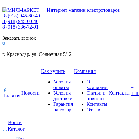
8 (918) 945-60-40
8 (918) 945-60-40
8 (918) 336-72-91
Заказать звонок
г. Краснодар, ул. Солнечная 5/12
Как купить
Компания
Условия
О
оплаты
компании
+
Новости
Условия
Статьи и
Контакты
Е
Главная
доставки
новости
Гарантия
Контакты
на товар
Отзывы
Войти
Каталог