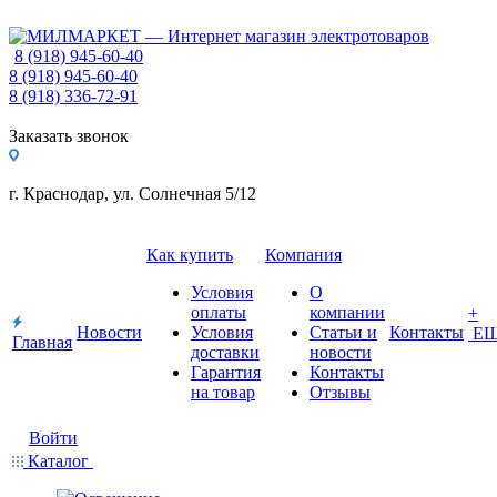
8 (918) 945-60-40
8 (918) 945-60-40
8 (918) 336-72-91
Заказать звонок
г. Краснодар, ул. Солнечная 5/12
Как купить
Компания
Условия
О
оплаты
компании
+
Новости
Условия
Статьи и
Контакты
Е
Главная
доставки
новости
Гарантия
Контакты
на товар
Отзывы
Войти
Каталог