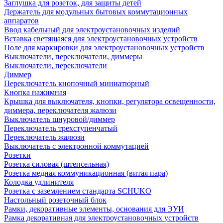
Заглушка для розеток, для защиты детей
Держатель для модульных бытовых коммутационных
аппаратов
Ввод кабельный для электроустановочных изделий
Вставка светящаяся для электроустановочных устройств
Поле для маркировки для электроустановочных устройств
Выключатели, переключатели, диммеры
Выключатели, переключатели
Диммер
Переключатель кнопочный миниатюрный
Кнопка нажимная
Крышка для выключателя, кнопки, регулятора освещенности,
диммера, переключателя жалюзи
Выключатель шнуровой/диммер
Переключатель трехступенчатый
Переключатель жалюзи
Выключатель с электронной коммутацией
Розетки
Розетка силовая (штепсельная)
Розетка медная коммуникационная (витая пара)
Колодка удлинителя
Розетка с заземлением стандарта SCHUKO
Настольный розеточный блок
Рамки, декоративные элементы, основания для ЭУИ
Рамка декоративная для электроустановочных устройств