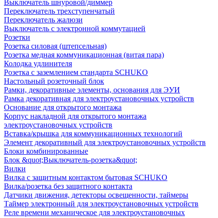
Выключатель шнуровой/диммер
Переключатель трехступенчатый
Переключатель жалюзи
Выключатель с электронной коммутацией
Розетки
Розетка силовая (штепсельная)
Розетка медная коммуникационная (витая пара)
Колодка удлинителя
Розетка с заземлением стандарта SCHUKO
Настольный розеточный блок
Рамки, декоративные элементы, основания для ЭУИ
Рамка декоративная для электроустановочных устройств
Основание для открытого монтажа
Корпус накладной для открытого монтажа
электроустановочных устройств
Вставка/крышка для коммуникационных технологий
Элемент декоративный для электроустановочных устройств
Блоки комбинированные
Блок &quot;Выключатель-розетка&quot;
Вилки
Вилка с защитным контактом бытовая SCHUKO
Вилка/розетка без защитного контакта
Датчики движения, детекторы освещенности, таймеры
Таймер электронный для электроустановочных устройств
Реле времени механическое для электроустановочных