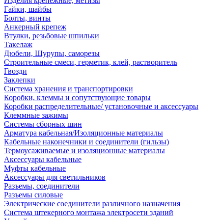
Изделия крепежные, метизы
Гайки, шайбы
Болты, винты
Анкерный крепеж
Втулки, резьбовые шпильки
Такелаж
Дюбели, Шурупы, саморезы
Строительные смеси, герметик, клей, растворитель
Гвозди
Заклепки
Система хранения и транспортировки
Коробки, клеммы и сопутствующие товары
Коробки распределительные/ установочные и аксессуары
Клеммные зажимы
Системы сборных шин
Арматура кабельная/Изоляционные материалы
Кабельные наконечники и соединители (гильзы)
Термоусаживаемые и изоляционные материалы
Аксессуары кабельные
Муфты кабельные
Аксессуары для светильников
Разъемы, соединители
Разъемы силовые
Электрические соединители различного назначения
Система штекерного монтажа электросети зданий