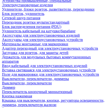
Устройства промышленные, специальные
Электроустановочные изделия
Удлинители, блоки розеток, разветвители, переходники
Блок розеток, удлинитель
Сетевой шнур питания
Переходник розетки мультистандартный
Блок распределения питания (PDU)
Удлинитель кабельный на катушке/барабане
Аксессуары для электроустановочных изделий
Аксессуары для электроустановочных устройств
Материалы монтажные для маркировки
Адаптер переходный для электроустановочных устройств
Заглушка для розеток, для защиты детей
Держатель для модульных бытовых коммутационных
аппаратов
Ввод кабельный для электроустановочных изделий
Вставка светящаяся для электроустановочных устройств
Поле для маркировки для электроустановочных устройств
Выключатели, переключатели, диммеры
Выключатели, переключатели
Диммер
Переключатель кнопочный миниатюрный
Кнопка нажимная
Крышка для выключателя, кнопки, регулятора освещенности,
диммера, переключателя жалюзи