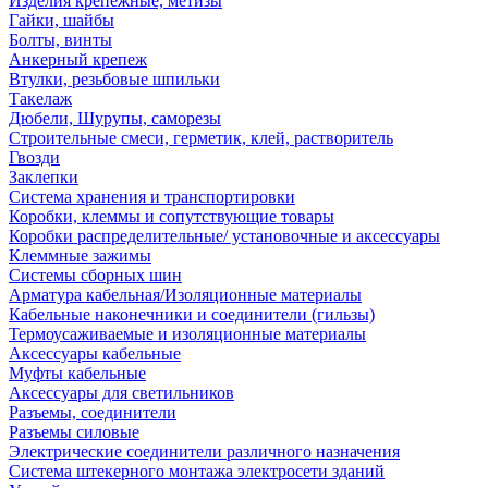
Изделия крепежные, метизы
Гайки, шайбы
Болты, винты
Анкерный крепеж
Втулки, резьбовые шпильки
Такелаж
Дюбели, Шурупы, саморезы
Строительные смеси, герметик, клей, растворитель
Гвозди
Заклепки
Система хранения и транспортировки
Коробки, клеммы и сопутствующие товары
Коробки распределительные/ установочные и аксессуары
Клеммные зажимы
Системы сборных шин
Арматура кабельная/Изоляционные материалы
Кабельные наконечники и соединители (гильзы)
Термоусаживаемые и изоляционные материалы
Аксессуары кабельные
Муфты кабельные
Аксессуары для светильников
Разъемы, соединители
Разъемы силовые
Электрические соединители различного назначения
Система штекерного монтажа электросети зданий