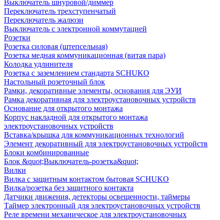
Выключатель шнуровой/диммер
Переключатель трехступенчатый
Переключатель жалюзи
Выключатель с электронной коммутацией
Розетки
Розетка силовая (штепсельная)
Розетка медная коммуникационная (витая пара)
Колодка удлинителя
Розетка с заземлением стандарта SCHUKO
Настольный розеточный блок
Рамки, декоративные элементы, основания для ЭУИ
Рамка декоративная для электроустановочных устройств
Основание для открытого монтажа
Корпус накладной для открытого монтажа
электроустановочных устройств
Вставка/крышка для коммуникационных технологий
Элемент декоративный для электроустановочных устройств
Блоки комбинированные
Блок &quot;Выключатель-розетка&quot;
Вилки
Вилка с защитным контактом бытовая SCHUKO
Вилка/розетка без защитного контакта
Датчики движения, детекторы освещенности, таймеры
Таймер электронный для электроустановочных устройств
Реле времени механическое для электроустановочных