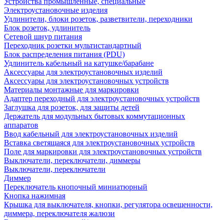
Устройства промышленные, специальные
Электроустановочные изделия
Удлинители, блоки розеток, разветвители, переходники
Блок розеток, удлинитель
Сетевой шнур питания
Переходник розетки мультистандартный
Блок распределения питания (PDU)
Удлинитель кабельный на катушке/барабане
Аксессуары для электроустановочных изделий
Аксессуары для электроустановочных устройств
Материалы монтажные для маркировки
Адаптер переходный для электроустановочных устройств
Заглушка для розеток, для защиты детей
Держатель для модульных бытовых коммутационных
аппаратов
Ввод кабельный для электроустановочных изделий
Вставка светящаяся для электроустановочных устройств
Поле для маркировки для электроустановочных устройств
Выключатели, переключатели, диммеры
Выключатели, переключатели
Диммер
Переключатель кнопочный миниатюрный
Кнопка нажимная
Крышка для выключателя, кнопки, регулятора освещенности,
диммера, переключателя жалюзи