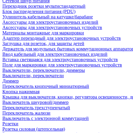
Сетевой шнур питания
Переходник розетки мультистандартный
Блок распределения питания (PDU)
Удлинитель кабельный на катушке/барабане
Аксессуары для электроустановочных изделий
Аксессуары для электроустановочных устройств
Материалы монтажные для маркировки
Адаптер переходный для электроустановочных устройств
Заглушка для розеток, для защиты детей
Держатель для модульных бытовых коммутационных аппарато
Ввод кабельный для электроустановочных изделий
Вставка светящаяся для электроустановочных устройств
Поле для маркировки для электроустановочных устройств
Выключатели, переключатели, диммеры
Выключатели, переключатели
Диммер
Переключатель кнопочный миниатюрный
Кнопка нажимная
Крышка для выключателя, кнопки, регулятора освещенности, 
Выключатель шнуровой/диммер
Переключатель трехступенчатый
Переключатель жалюзи
Выключатель с электронной коммутацией
Розетки
Розетка силовая (штепсельная)