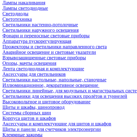
Лампы накаливания
Лампы светодиодные
Светодиоды
Светотехника
Светильники настенно-потолочные
Светильники наружного освещения
Фонари и переносные световые приборы
Аппаратура пускорегулирующая
Прожекторы и светильники направленного света
Аварийное освещение и световые указатели
Взрывозащищенные световые приборы
Опоры, мачты освещения
Лента светодиодная и комплектующие
Аксессуары для светильников
Светильники настольные, напольные, станочные
Иллюминационное, декоративное освещение
Светильники линейные, для модульных и магистральных сист
Светильники для освещения высоких пролётов и туннелей
Высоковольтное и щитовое оборудование
Щиты и шкафы, шинопровод
Системы сборных шин
Корпуса щитов и шкафов
Аксессуары и комплектующие для щитов и шкафов
Щиты и панели для счетчиков электроэнергии
Клеммные зажимы