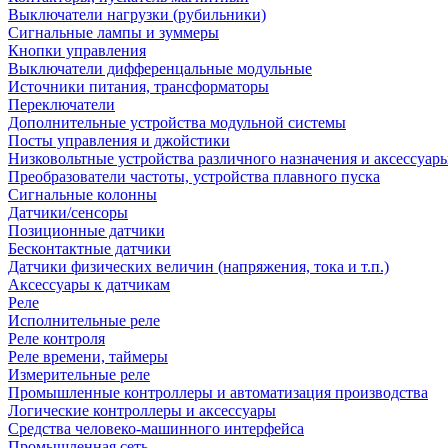
Выключатели нагрузки (рубильники)
Сигнальные лампы и зуммеры
Кнопки управления
Выключатели дифференцальные модульные
Источники питания, трансформаторы
Переключатели
Дополнительные устройства модульной системы
Посты управления и джойстики
Низковольтные устройства различного назначения и аксессуар
Преобразователи частоты, устройства плавного пуска
Сигнальные колонны
Датчики/сенсоры
Позиционные датчики
Бесконтактные датчики
Датчики физических величин (напряжения, тока и т.п.)
Аксессуары к датчикам
Реле
Исполнительные реле
Реле контроля
Реле времени, таймеры
Измерительные реле
Промышленные контроллеры и автоматизация производства
Логические контроллеры и аксессуары
Средства человеко-машинного интерфейса
Промышленная сеть