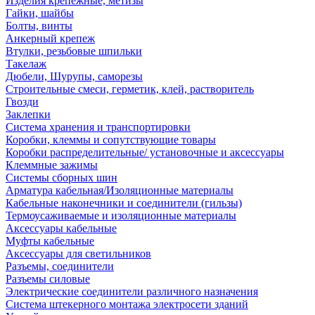
Изделия крепежные, метизы
Гайки, шайбы
Болты, винты
Анкерный крепеж
Втулки, резьбовые шпильки
Такелаж
Дюбели, Шурупы, саморезы
Строительные смеси, герметик, клей, растворитель
Гвозди
Заклепки
Система хранения и транспортировки
Коробки, клеммы и сопутствующие товары
Коробки распределительные/ установочные и аксессуары
Клеммные зажимы
Системы сборных шин
Арматура кабельная/Изоляционные материалы
Кабельные наконечники и соединители (гильзы)
Термоусаживаемые и изоляционные материалы
Аксессуары кабельные
Муфты кабельные
Аксессуары для светильников
Разъемы, соединители
Разъемы силовые
Электрические соединители различного назначения
Система штекерного монтажа электросети зданий