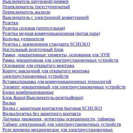
Выключатель шнуровой/диммер
Переключатель трехступенчатый
Переключатель жалюзи
Выключатель с электронной коммутацией
Розетки
Розетка силовая (штепсельная)
Розетка медная коммуникационная (витая пара)
Колодка удлинителя
Розетка с заземлением стандарта SCHUKO
Настольный розеточный блок
Рамки, декоративные элементы, основания для ЭУИ
Рамка декоративная для электроустановочных устройств
Основание для открытого монтажа
Корпус накладной для открытого монтажа
электроустановочных устройств
Вставка/крышка для коммуникационных технологий
Элемент декоративный для электроустановочных устройств
Блоки комбинированные
Блок &quot;Выключатель-розетка&quot;
Вилки
Вилка с защитным контактом бытовая SCHUKO
Вилка/розетка без защитного контакта
Датчики движения, детекторы освещенности, таймеры
Таймер электронный для электроустановочных устройств
Реле времени механическое для электроустановочных