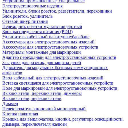
Устройства промышленные, специальные
Электроустановочные изделия
Удлинители, блоки розеток, разветвители, переходники
Блок розеток, удлинитель
Сетевой шнур питания
Переходник розетки мультистандартный
Блок распределения питания (PDU)
Удлинитель кабельный на катушке/барабане
Аксессуары для электроустановочных изделий
Аксессуары для электроустановочных устройств
Материалы монтажные для маркировки
Адаптер переходный для электроустановочных устройств
Заглушка для розеток, для защиты детей
Держатель для модульных бытовых коммутационных
аппаратов
Ввод кабельный для электроустановочных изделий
Вставка светящаяся для электроустановочных устройств
Поле для маркировки для электроустановочных устройств
Выключатели, переключатели, диммеры
Выключатели, переключатели
Диммер
Переключатель кнопочный миниатюрный
Кнопка нажимная
Крышка для выключателя, кнопки, регулятора освещенности,
диммера, переключателя жалюзи