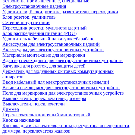
Устройства промышленные, специальные
Электроустановочные изделия
Удлинители, блоки розеток, разветвители, переходники
Блок розеток, удлинитель
Сетевой шнур питания
Переходник розетки мультистандартный
Блок распределения питания (PDU)
Удлинитель кабельный на катушке/барабане
Аксессуары для электроустановочных изделий
Аксессуары для электроустановочных устройств
Материалы монтажные для маркировки
Адаптер переходный для электроустановочных устройств
Заглушка для розеток, для защиты детей
Держатель для модульных бытовых коммутационных
аппаратов
Ввод кабельный для электроустановочных изделий
Вставка светящаяся для электроустановочных устройств
Поле для маркировки для электроустановочных устройств
Выключатели, переключатели, диммеры
Выключатели, переключатели
Диммер
Переключатель кнопочный миниатюрный
Кнопка нажимная
Крышка для выключателя, кнопки, регулятора освещенности,
диммера, переключателя жалюзи