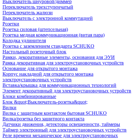
Выключатель шнуровой/диммер
Переключатель трехступенчатый
Переключатель жалюзи
Выключатель с электронной коммутацией
Розетки
Розетка силовая (штепсельная)
Розетка медная коммуникационная (витая пара)
Колодка удлинителя
Розетка с заземлением стандарта SCHUKO
Настольный розеточный блок
Рамки, декоративные элементы, основания для ЭУИ
Рамка декоративная для электроустановочных устройств
Основание для открытого монтажа
Корпус накладной для открытого монтажа
электроустановочных устройств
Вставка/крышка для коммуникационных технологий
Элемент декоративный для электроустановочных устройств
Блоки комбинированные
Блок &quot;Выключатель-розетка&quot;
Вилки
Вилка с защитным контактом бытовая SCHUKO
Вилка/розетка без защитного контакта
Датчики движения, детекторы освещенности, таймеры
Таймер электронный для электроустановочных устройств
Реле времени механическое для электроустановочных