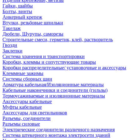
Изделия крепежные, метизы
Гайки, шайбы
Болты, винты
Анкерный крепеж
Втулки, резьбовые шпильки
Такелаж
Дюбели, Шурупы, саморезы
Строительные смеси, герметик, клей, растворитель
Гвозди
Заклепки
Система хранения и транспортировки
Коробки, клеммы и сопутствующие товары
Коробки распределительные/ установочные и аксессуары
Клеммные зажимы
Системы сборных шин
Арматура кабельная/Изоляционные материалы
Кабельные наконечники и соединители (гильзы)
Термоусаживаемые и изоляционные материалы
Аксессуары кабельные
Муфты кабельные
Аксессуары для светильников
Разъемы, соединители
Разъемы силовые
Электрические соединители различного назначения
Система штекерного монтажа электросети зданий