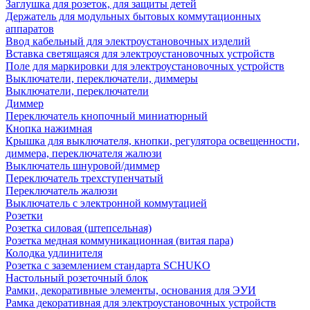
Заглушка для розеток, для защиты детей
Держатель для модульных бытовых коммутационных
аппаратов
Ввод кабельный для электроустановочных изделий
Вставка светящаяся для электроустановочных устройств
Поле для маркировки для электроустановочных устройств
Выключатели, переключатели, диммеры
Выключатели, переключатели
Диммер
Переключатель кнопочный миниатюрный
Кнопка нажимная
Крышка для выключателя, кнопки, регулятора освещенности,
диммера, переключателя жалюзи
Выключатель шнуровой/диммер
Переключатель трехступенчатый
Переключатель жалюзи
Выключатель с электронной коммутацией
Розетки
Розетка силовая (штепсельная)
Розетка медная коммуникационная (витая пара)
Колодка удлинителя
Розетка с заземлением стандарта SCHUKO
Настольный розеточный блок
Рамки, декоративные элементы, основания для ЭУИ
Рамка декоративная для электроустановочных устройств