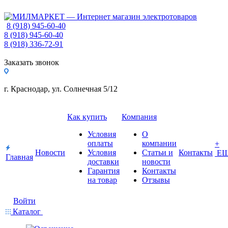
8 (918) 945-60-40
8 (918) 945-60-40
8 (918) 336-72-91
Заказать звонок
г. Краснодар, ул. Солнечная 5/12
Как купить
Компания
Условия
О
оплаты
компании
+
Новости
Условия
Статьи и
Контакты
Е
Главная
доставки
новости
Гарантия
Контакты
на товар
Отзывы
Войти
Каталог