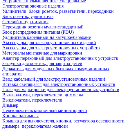
Устройства промышленные, специальные
Электроустановочные изделия
Удлинители, блоки розеток, разветвители, переходники
Блок розеток, удлинитель
Сетевой шнур питания
Переходник розетки мультистандартный
Блок распределения питания (PDU)
Удлинитель кабельный на катушке/барабане
Аксессуары для электроустановочных изделий
Аксессуары для электроустановочных устройств
Материалы монтажные для маркировки
Адаптер переходный для электроустановочных устройств
Заглушка для розеток, для защиты детей
Держатель для модульных бытовых коммутационных
аппаратов
Ввод кабельный для электроустановочных изделий
Вставка светящаяся для электроустановочных устройств
Поле для маркировки для электроустановочных устройств
Выключатели, переключатели, диммеры
Выключатели, переключатели
Диммер
Переключатель кнопочный миниатюрный
Кнопка нажимная
Крышка для выключателя, кнопки, регулятора освещенности,
диммера, переключателя жалюзи