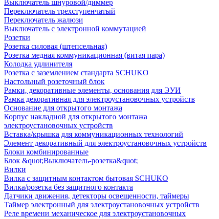
Выключатель шнуровой/диммер
Переключатель трехступенчатый
Переключатель жалюзи
Выключатель с электронной коммутацией
Розетки
Розетка силовая (штепсельная)
Розетка медная коммуникационная (витая пара)
Колодка удлинителя
Розетка с заземлением стандарта SCHUKO
Настольный розеточный блок
Рамки, декоративные элементы, основания для ЭУИ
Рамка декоративная для электроустановочных устройств
Основание для открытого монтажа
Корпус накладной для открытого монтажа
электроустановочных устройств
Вставка/крышка для коммуникационных технологий
Элемент декоративный для электроустановочных устройств
Блоки комбинированные
Блок &quot;Выключатель-розетка&quot;
Вилки
Вилка с защитным контактом бытовая SCHUKO
Вилка/розетка без защитного контакта
Датчики движения, детекторы освещенности, таймеры
Таймер электронный для электроустановочных устройств
Реле времени механическое для электроустановочных