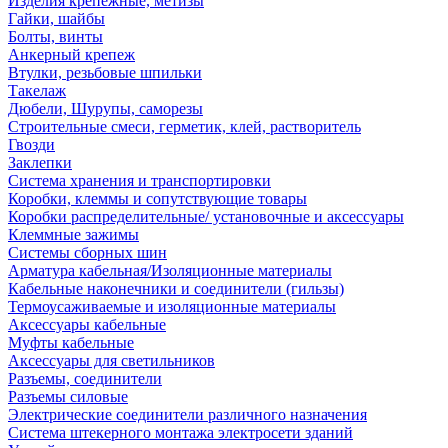
Изделия крепежные, метизы
Гайки, шайбы
Болты, винты
Анкерный крепеж
Втулки, резьбовые шпильки
Такелаж
Дюбели, Шурупы, саморезы
Строительные смеси, герметик, клей, растворитель
Гвозди
Заклепки
Система хранения и транспортировки
Коробки, клеммы и сопутствующие товары
Коробки распределительные/ установочные и аксессуары
Клеммные зажимы
Системы сборных шин
Арматура кабельная/Изоляционные материалы
Кабельные наконечники и соединители (гильзы)
Термоусаживаемые и изоляционные материалы
Аксессуары кабельные
Муфты кабельные
Аксессуары для светильников
Разъемы, соединители
Разъемы силовые
Электрические соединители различного назначения
Система штекерного монтажа электросети зданий