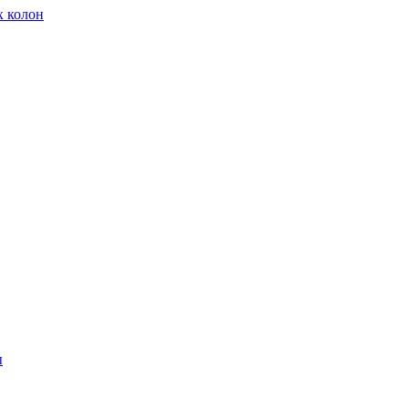
х колон
ы