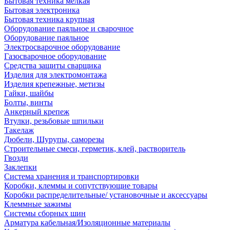
Бытовая техника мелкая
Бытовая электроника
Бытовая техника крупная
Оборудование паяльное и сварочное
Оборудование паяльное
Электросварочное оборудование
Газосварочное оборудование
Средства защиты сварщика
Изделия для электромонтажа
Изделия крепежные, метизы
Гайки, шайбы
Болты, винты
Анкерный крепеж
Втулки, резьбовые шпильки
Такелаж
Дюбели, Шурупы, саморезы
Строительные смеси, герметик, клей, растворитель
Гвозди
Заклепки
Система хранения и транспортировки
Коробки, клеммы и сопутствующие товары
Коробки распределительные/ установочные и аксессуары
Клеммные зажимы
Системы сборных шин
Арматура кабельная/Изоляционные материалы