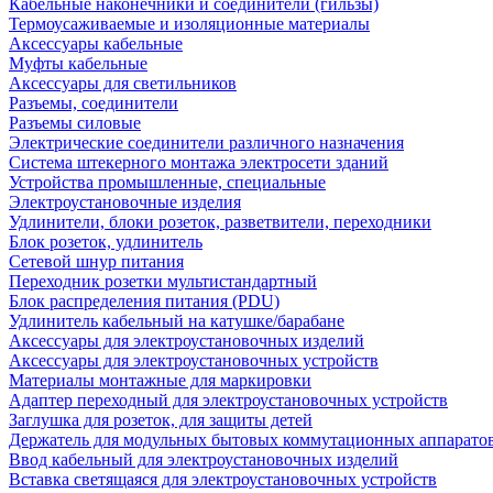
Кабельные наконечники и соединители (гильзы)
Термоусаживаемые и изоляционные материалы
Аксессуары кабельные
Муфты кабельные
Аксессуары для светильников
Разъемы, соединители
Разъемы силовые
Электрические соединители различного назначения
Система штекерного монтажа электросети зданий
Устройства промышленные, специальные
Электроустановочные изделия
Удлинители, блоки розеток, разветвители, переходники
Блок розеток, удлинитель
Сетевой шнур питания
Переходник розетки мультистандартный
Блок распределения питания (PDU)
Удлинитель кабельный на катушке/барабане
Аксессуары для электроустановочных изделий
Аксессуары для электроустановочных устройств
Материалы монтажные для маркировки
Адаптер переходный для электроустановочных устройств
Заглушка для розеток, для защиты детей
Держатель для модульных бытовых коммутационных аппарато
Ввод кабельный для электроустановочных изделий
Вставка светящаяся для электроустановочных устройств