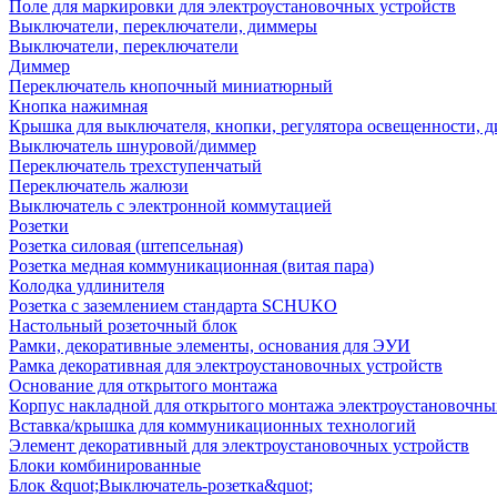
Поле для маркировки для электроустановочных устройств
Выключатели, переключатели, диммеры
Выключатели, переключатели
Диммер
Переключатель кнопочный миниатюрный
Кнопка нажимная
Крышка для выключателя, кнопки, регулятора освещенности, 
Выключатель шнуровой/диммер
Переключатель трехступенчатый
Переключатель жалюзи
Выключатель с электронной коммутацией
Розетки
Розетка силовая (штепсельная)
Розетка медная коммуникационная (витая пара)
Колодка удлинителя
Розетка с заземлением стандарта SCHUKO
Настольный розеточный блок
Рамки, декоративные элементы, основания для ЭУИ
Рамка декоративная для электроустановочных устройств
Основание для открытого монтажа
Корпус накладной для открытого монтажа электроустановочны
Вставка/крышка для коммуникационных технологий
Элемент декоративный для электроустановочных устройств
Блоки комбинированные
Блок &quot;Выключатель-розетка&quot;