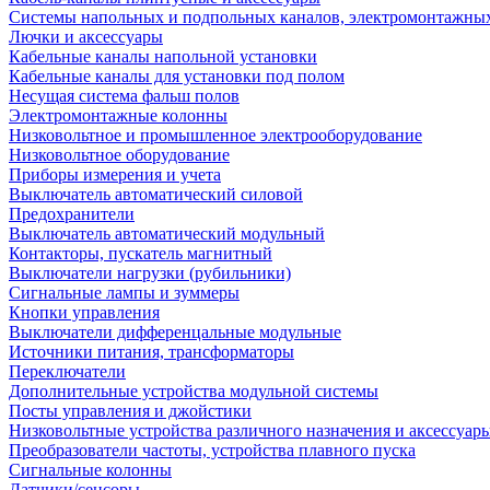
Системы напольных и подпольных каналов, электромонтажны
Лючки и аксессуары
Кабельные каналы напольной установки
Кабельные каналы для установки под полом
Несущая система фальш полов
Электромонтажные колонны
Низковольтное и промышленное электрооборудование
Низковольтное оборудование
Приборы измерения и учета
Выключатель автоматический силовой
Предохранители
Выключатель автоматический модульный
Контакторы, пускатель магнитный
Выключатели нагрузки (рубильники)
Сигнальные лампы и зуммеры
Кнопки управления
Выключатели дифференцальные модульные
Источники питания, трансформаторы
Переключатели
Дополнительные устройства модульной системы
Посты управления и джойстики
Низковольтные устройства различного назначения и аксессуар
Преобразователи частоты, устройства плавного пуска
Сигнальные колонны
Датчики/сенсоры