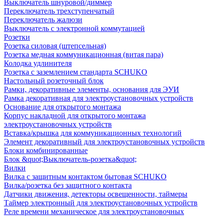
Выключатель шнуровой/диммер
Переключатель трехступенчатый
Переключатель жалюзи
Выключатель с электронной коммутацией
Розетки
Розетка силовая (штепсельная)
Розетка медная коммуникационная (витая пара)
Колодка удлинителя
Розетка с заземлением стандарта SCHUKO
Настольный розеточный блок
Рамки, декоративные элементы, основания для ЭУИ
Рамка декоративная для электроустановочных устройств
Основание для открытого монтажа
Корпус накладной для открытого монтажа
электроустановочных устройств
Вставка/крышка для коммуникационных технологий
Элемент декоративный для электроустановочных устройств
Блоки комбинированные
Блок &quot;Выключатель-розетка&quot;
Вилки
Вилка с защитным контактом бытовая SCHUKO
Вилка/розетка без защитного контакта
Датчики движения, детекторы освещенности, таймеры
Таймер электронный для электроустановочных устройств
Реле времени механическое для электроустановочных