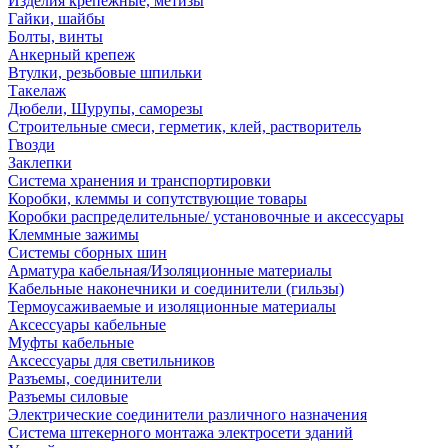
Изделия крепежные, метизы
Гайки, шайбы
Болты, винты
Анкерный крепеж
Втулки, резьбовые шпильки
Такелаж
Дюбели, Шурупы, саморезы
Строительные смеси, герметик, клей, растворитель
Гвозди
Заклепки
Система хранения и транспортировки
Коробки, клеммы и сопутствующие товары
Коробки распределительные/ установочные и аксессуары
Клеммные зажимы
Системы сборных шин
Арматура кабельная/Изоляционные материалы
Кабельные наконечники и соединители (гильзы)
Термоусаживаемые и изоляционные материалы
Аксессуары кабельные
Муфты кабельные
Аксессуары для светильников
Разъемы, соединители
Разъемы силовые
Электрические соединители различного назначения
Система штекерного монтажа электросети зданий