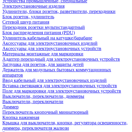
Устройства промышленные, специальные
Электроустановочные изделия
Удлинители, блоки розеток, разветвители, переходники
Блок розеток, удлинитель
Сетевой шнур питания
Переходник розетки мультистандартный
Блок распределения питания (PDU)
Удлинитель кабельный на катушке/барабане
Аксессуары для электроустановочных изделий
Аксессуары для электроустановочных устройств
Материалы монтажные для маркировки
Адаптер переходный для электроустановочных устройств
Заглушка для розеток, для защиты детей
Держатель для модульных бытовых коммутационных
аппаратов
Ввод кабельный для электроустановочных изделий
Вставка светящаяся для электроустановочных устройств
Поле для маркировки для электроустановочных устройств
Выключатели, переключатели, диммеры
Выключатели, переключатели
Диммер
Переключатель кнопочный миниатюрный
Кнопка нажимная
Крышка для выключателя, кнопки, регулятора освещенности,
диммера, переключателя жалюзи