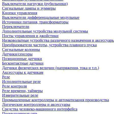
Выключатели нагрузки (рубильники)
Сигнальные лампы и зуммеры
Кнопки управления
Выключатели дифференцальные модульные
Источники питания, трансформаторы
Переключатели
Дополнительные устройства модульной системы
Посты управления и джойстики
Низковольтные устройства различного назначения и аксессуар
Преобразователи частоты, устройства плавного пуска
Сигнальные колонны
Датчики/сенсоры
Позиционные датчики
Бесконтактные датчики
Датчики физических величин (напряжения, тока и т.п.)
Аксессуары к датчикам
Реле
Исполнительные реле
Реле контроля
Реле времени, таймеры
Измерительные реле
Промышленные контроллеры и автоматизация производства
Логические контроллеры и аксессуары
Средства человеко-машинного интерфейса
Промышленная сеть