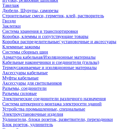
Втулки, резьбовые шпильки
Такелаж
Дюбели, Шурупы, саморезы
Строительные смеси, герметик, клей, растворитель
Гвозди
Заклепки
Система хранения и транспортировки
Коробки, клеммы и сопутствующие товары
Коробки распределительные/ установочные и аксессуары
Клеммные зажимы
Системы сборных шин
Арматура кабельная/Изоляционные материалы
Кабельные наконечники и соединители (гильзы)
Термоусаживаемые и изоляционные материалы
Аксессуары кабельные
Муфты кабельные
Аксессуары для светильников
Разъемы, соединители
Разъемы силовые
Электрические соединители различного назначения
Система штекерного монтажа электросети зданий
Устройства промышленные, специальные
Электроустановочные изделия
Удлинители, блоки розеток, разветвители, переходники
Блок розеток, удлинитель