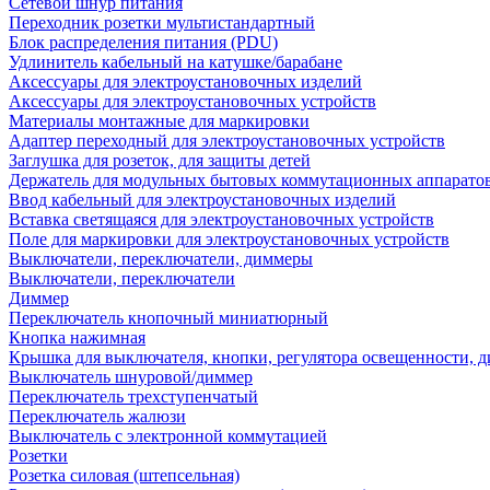
Сетевой шнур питания
Переходник розетки мультистандартный
Блок распределения питания (PDU)
Удлинитель кабельный на катушке/барабане
Аксессуары для электроустановочных изделий
Аксессуары для электроустановочных устройств
Материалы монтажные для маркировки
Адаптер переходный для электроустановочных устройств
Заглушка для розеток, для защиты детей
Держатель для модульных бытовых коммутационных аппарато
Ввод кабельный для электроустановочных изделий
Вставка светящаяся для электроустановочных устройств
Поле для маркировки для электроустановочных устройств
Выключатели, переключатели, диммеры
Выключатели, переключатели
Диммер
Переключатель кнопочный миниатюрный
Кнопка нажимная
Крышка для выключателя, кнопки, регулятора освещенности, 
Выключатель шнуровой/диммер
Переключатель трехступенчатый
Переключатель жалюзи
Выключатель с электронной коммутацией
Розетки
Розетка силовая (штепсельная)