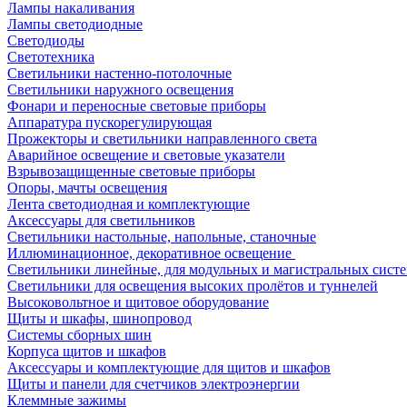
Лампы накаливания
Лампы светодиодные
Светодиоды
Светотехника
Светильники настенно-потолочные
Светильники наружного освещения
Фонари и переносные световые приборы
Аппаратура пускорегулирующая
Прожекторы и светильники направленного света
Аварийное освещение и световые указатели
Взрывозащищенные световые приборы
Опоры, мачты освещения
Лента светодиодная и комплектующие
Аксессуары для светильников
Светильники настольные, напольные, станочные
Иллюминационное, декоративное освещение
Светильники линейные, для модульных и магистральных сист
Светильники для освещения высоких пролётов и туннелей
Высоковольтное и щитовое оборудование
Щиты и шкафы, шинопровод
Системы сборных шин
Корпуса щитов и шкафов
Аксессуары и комплектующие для щитов и шкафов
Щиты и панели для счетчиков электроэнергии
Клеммные зажимы