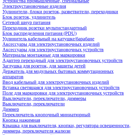
Устройства промышленные, специальные
Электроустановочные изделия
Удлинители, блоки розеток, разветвители, переходники
Блок розеток, удлинитель
Сетевой шнур питания
Переходник розетки мультистандартный
Блок распределения питания (PDU)
Удлинитель кабельный на катушке/барабане
Аксессуары для электроустановочных изделий
Аксессуары для электроустановочных устройств
Материалы монтажные для маркировки
Адаптер переходный для электроустановочных устройств
Заглушка для розеток, для защиты детей
Держатель для модульных бытовых коммутационных
аппаратов
Ввод кабельный для электроустановочных изделий
Вставка светящаяся для электроустановочных устройств
Поле для маркировки для электроустановочных устройств
Выключатели, переключатели, диммеры
Выключатели, переключатели
Диммер
Переключатель кнопочный миниатюрный
Кнопка нажимная
Крышка для выключателя, кнопки, регулятора освещенности,
диммера, переключателя жалюзи