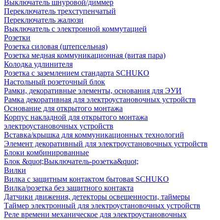
Выключатель шнуровой/диммер
Переключатель трехступенчатый
Переключатель жалюзи
Выключатель с электронной коммутацией
Розетки
Розетка силовая (штепсельная)
Розетка медная коммуникационная (витая пара)
Колодка удлинителя
Розетка с заземлением стандарта SCHUKO
Настольный розеточный блок
Рамки, декоративные элементы, основания для ЭУИ
Рамка декоративная для электроустановочных устройств
Основание для открытого монтажа
Корпус накладной для открытого монтажа
электроустановочных устройств
Вставка/крышка для коммуникационных технологий
Элемент декоративный для электроустановочных устройств
Блоки комбинированные
Блок &quot;Выключатель-розетка&quot;
Вилки
Вилка с защитным контактом бытовая SCHUKO
Вилка/розетка без защитного контакта
Датчики движения, детекторы освещенности, таймеры
Таймер электронный для электроустановочных устройств
Реле времени механическое для электроустановочных