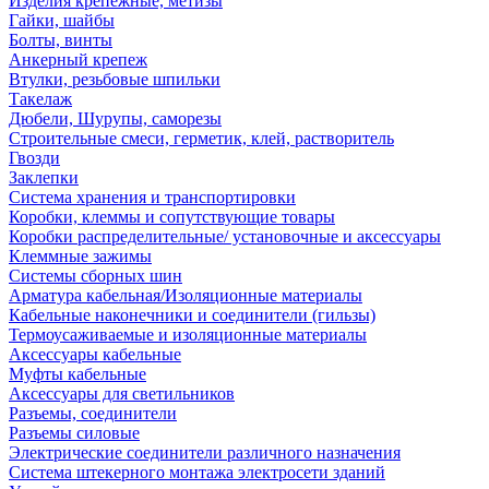
Изделия крепежные, метизы
Гайки, шайбы
Болты, винты
Анкерный крепеж
Втулки, резьбовые шпильки
Такелаж
Дюбели, Шурупы, саморезы
Строительные смеси, герметик, клей, растворитель
Гвозди
Заклепки
Система хранения и транспортировки
Коробки, клеммы и сопутствующие товары
Коробки распределительные/ установочные и аксессуары
Клеммные зажимы
Системы сборных шин
Арматура кабельная/Изоляционные материалы
Кабельные наконечники и соединители (гильзы)
Термоусаживаемые и изоляционные материалы
Аксессуары кабельные
Муфты кабельные
Аксессуары для светильников
Разъемы, соединители
Разъемы силовые
Электрические соединители различного назначения
Система штекерного монтажа электросети зданий