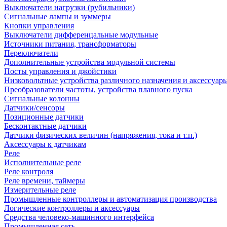
Выключатели нагрузки (рубильники)
Сигнальные лампы и зуммеры
Кнопки управления
Выключатели дифференцальные модульные
Источники питания, трансформаторы
Переключатели
Дополнительные устройства модульной системы
Посты управления и джойстики
Низковольтные устройства различного назначения и аксессуар
Преобразователи частоты, устройства плавного пуска
Сигнальные колонны
Датчики/сенсоры
Позиционные датчики
Бесконтактные датчики
Датчики физических величин (напряжения, тока и т.п.)
Аксессуары к датчикам
Реле
Исполнительные реле
Реле контроля
Реле времени, таймеры
Измерительные реле
Промышленные контроллеры и автоматизация производства
Логические контроллеры и аксессуары
Средства человеко-машинного интерфейса
Промышленная сеть