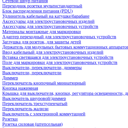
Сетевой шнур питания
Переходник розетки мультистандартный
Блок распределения питания (PDU)
Удлинитель кабельный на катушке/барабане
Аксессуары для электроустановочных изделий
Аксессуары для электроустановочных устройств
Материалы монтажные для маркировки
Адаптер переходный для электроустановочных устройств
Заглушка для розеток, для защиты детей
Держатель для модульных бытовых коммутационных аппарато
Ввод кабельный для электроустановочных изделий
Вставка светящаяся для электроустановочных устройств
Поле для маркировки для электроустановочных устройств
Выключатели, переключатели, диммеры
Выключатели, переключатели
Диммер
Переключатель кнопочный миниатюрный
Кнопка нажимная
Крышка для выключателя, кнопки, регулятора освещенности, 
Выключатель шнуровой/диммер
Переключатель трехступенчатый
Переключатель жалюзи
Выключатель с электронной коммутацией
Розетки
Розетка силовая (штепсельная)