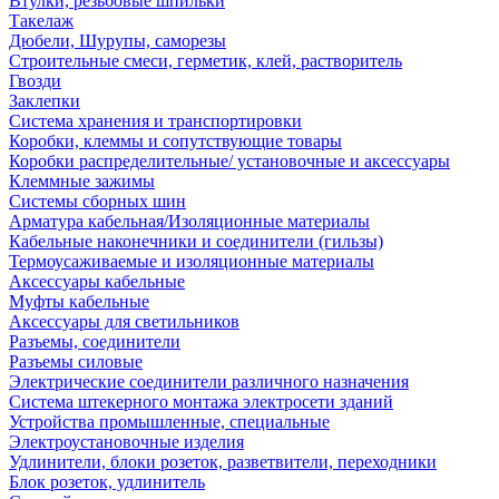
Втулки, резьбовые шпильки
Такелаж
Дюбели, Шурупы, саморезы
Строительные смеси, герметик, клей, растворитель
Гвозди
Заклепки
Система хранения и транспортировки
Коробки, клеммы и сопутствующие товары
Коробки распределительные/ установочные и аксессуары
Клеммные зажимы
Системы сборных шин
Арматура кабельная/Изоляционные материалы
Кабельные наконечники и соединители (гильзы)
Термоусаживаемые и изоляционные материалы
Аксессуары кабельные
Муфты кабельные
Аксессуары для светильников
Разъемы, соединители
Разъемы силовые
Электрические соединители различного назначения
Система штекерного монтажа электросети зданий
Устройства промышленные, специальные
Электроустановочные изделия
Удлинители, блоки розеток, разветвители, переходники
Блок розеток, удлинитель