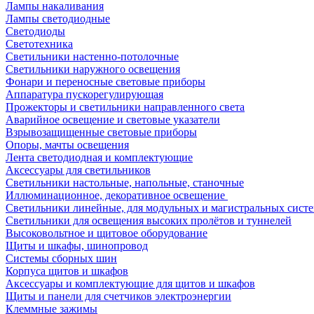
Лампы накаливания
Лампы светодиодные
Светодиоды
Светотехника
Светильники настенно-потолочные
Светильники наружного освещения
Фонари и переносные световые приборы
Аппаратура пускорегулирующая
Прожекторы и светильники направленного света
Аварийное освещение и световые указатели
Взрывозащищенные световые приборы
Опоры, мачты освещения
Лента светодиодная и комплектующие
Аксессуары для светильников
Светильники настольные, напольные, станочные
Иллюминационное, декоративное освещение
Светильники линейные, для модульных и магистральных сист
Светильники для освещения высоких пролётов и туннелей
Высоковольтное и щитовое оборудование
Щиты и шкафы, шинопровод
Системы сборных шин
Корпуса щитов и шкафов
Аксессуары и комплектующие для щитов и шкафов
Щиты и панели для счетчиков электроэнергии
Клеммные зажимы