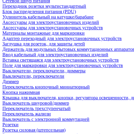
Сетевой шнур питания
Переходник розетки мультистандартный
Блок распределения питания (PDU)
Удлинитель кабельный на катушке/барабане
Аксессуары для электроустановочных изделий
Аксессуары для электроустановочных устройств
Материалы монтажные для маркировки
Адаптер переходный для электроустановочных устройств
Заглушка для розеток, для защиты детей
Держатель для модульных бытовых коммутационных аппарато
Ввод кабельный для электроустановочных изделий
Вставка светящаяся для электроустановочных устройств
Поле для маркировки для электроустановочных устройств
Выключатели, переключатели, диммеры
Выключатели, переключатели
Диммер
Переключатель кнопочный миниатюрный
Кнопка нажимная
Крышка для выключателя, кнопки, регулятора освещенности, 
Выключатель шнуровой/диммер
Переключатель трехступенчатый
Переключатель жалюзи
Выключатель с электронной коммутацией
Розетки
Розетка силовая (штепсельная)