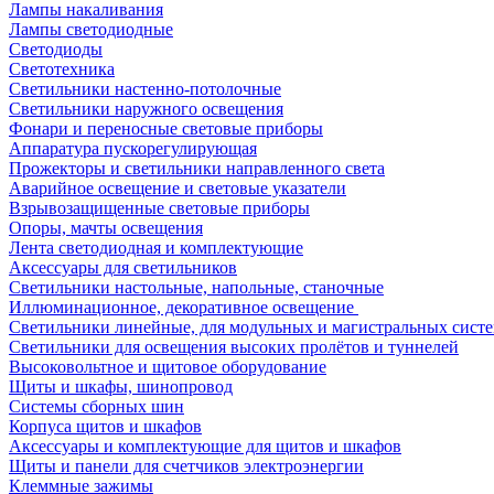
Лампы накаливания
Лампы светодиодные
Светодиоды
Светотехника
Светильники настенно-потолочные
Светильники наружного освещения
Фонари и переносные световые приборы
Аппаратура пускорегулирующая
Прожекторы и светильники направленного света
Аварийное освещение и световые указатели
Взрывозащищенные световые приборы
Опоры, мачты освещения
Лента светодиодная и комплектующие
Аксессуары для светильников
Светильники настольные, напольные, станочные
Иллюминационное, декоративное освещение
Светильники линейные, для модульных и магистральных сист
Светильники для освещения высоких пролётов и туннелей
Высоковольтное и щитовое оборудование
Щиты и шкафы, шинопровод
Системы сборных шин
Корпуса щитов и шкафов
Аксессуары и комплектующие для щитов и шкафов
Щиты и панели для счетчиков электроэнергии
Клеммные зажимы