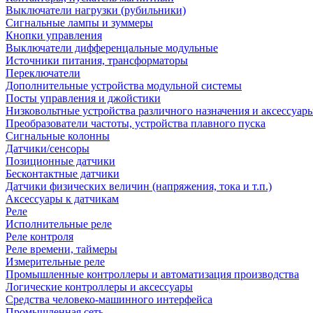
Выключатели нагрузки (рубильники)
Сигнальные лампы и зуммеры
Кнопки управления
Выключатели дифференцальные модульные
Источники питания, трансформаторы
Переключатели
Дополнительные устройства модульной системы
Посты управления и джойстики
Низковольтные устройства различного назначения и аксессуар
Преобразователи частоты, устройства плавного пуска
Сигнальные колонны
Датчики/сенсоры
Позиционные датчики
Бесконтактные датчики
Датчики физических величин (напряжения, тока и т.п.)
Аксессуары к датчикам
Реле
Исполнительные реле
Реле контроля
Реле времени, таймеры
Измерительные реле
Промышленные контроллеры и автоматизация производства
Логические контроллеры и аксессуары
Средства человеко-машинного интерфейса
Промышленная сеть