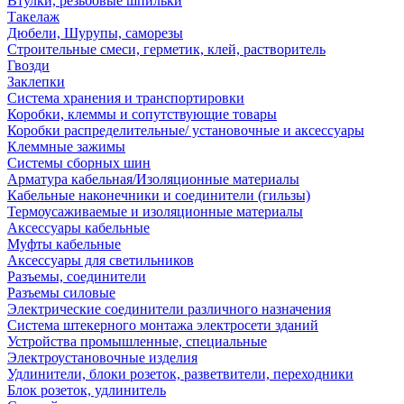
Втулки, резьбовые шпильки
Такелаж
Дюбели, Шурупы, саморезы
Строительные смеси, герметик, клей, растворитель
Гвозди
Заклепки
Система хранения и транспортировки
Коробки, клеммы и сопутствующие товары
Коробки распределительные/ установочные и аксессуары
Клеммные зажимы
Системы сборных шин
Арматура кабельная/Изоляционные материалы
Кабельные наконечники и соединители (гильзы)
Термоусаживаемые и изоляционные материалы
Аксессуары кабельные
Муфты кабельные
Аксессуары для светильников
Разъемы, соединители
Разъемы силовые
Электрические соединители различного назначения
Система штекерного монтажа электросети зданий
Устройства промышленные, специальные
Электроустановочные изделия
Удлинители, блоки розеток, разветвители, переходники
Блок розеток, удлинитель