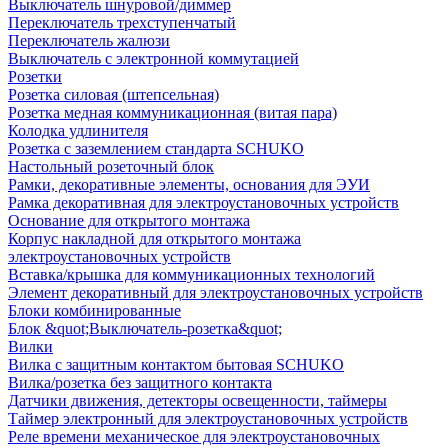
Выключатель шнуровой/диммер
Переключатель трехступенчатый
Переключатель жалюзи
Выключатель с электронной коммутацией
Розетки
Розетка силовая (штепсельная)
Розетка медная коммуникационная (витая пара)
Колодка удлинителя
Розетка с заземлением стандарта SCHUKO
Настольный розеточный блок
Рамки, декоративные элементы, основания для ЭУИ
Рамка декоративная для электроустановочных устройств
Основание для открытого монтажа
Корпус накладной для открытого монтажа
электроустановочных устройств
Вставка/крышка для коммуникационных технологий
Элемент декоративный для электроустановочных устройств
Блоки комбинированные
Блок &quot;Выключатель-розетка&quot;
Вилки
Вилка с защитным контактом бытовая SCHUKO
Вилка/розетка без защитного контакта
Датчики движения, детекторы освещенности, таймеры
Таймер электронный для электроустановочных устройств
Реле времени механическое для электроустановочных