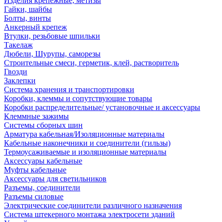
Изделия крепежные, метизы
Гайки, шайбы
Болты, винты
Анкерный крепеж
Втулки, резьбовые шпильки
Такелаж
Дюбели, Шурупы, саморезы
Строительные смеси, герметик, клей, растворитель
Гвозди
Заклепки
Система хранения и транспортировки
Коробки, клеммы и сопутствующие товары
Коробки распределительные/ установочные и аксессуары
Клеммные зажимы
Системы сборных шин
Арматура кабельная/Изоляционные материалы
Кабельные наконечники и соединители (гильзы)
Термоусаживаемые и изоляционные материалы
Аксессуары кабельные
Муфты кабельные
Аксессуары для светильников
Разъемы, соединители
Разъемы силовые
Электрические соединители различного назначения
Система штекерного монтажа электросети зданий