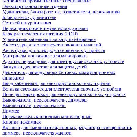
Устройства промышленные, специальные
Электроустановочные изделия
Удлинители, блоки розеток, разветвители, переходники
Блок розеток, удлинитель
Сетевой шнур питания
Переходник розетки мультистандартный
Блок распределения питания (PDU)
Удлинитель кабельный на катушке/барабане
Аксессуары для электроустановочных изделий
Аксессуары для электроустановочных устройств
Материалы монтажные для маркировки
Адаптер переходный для электроустановочных устройств
Заглушка для розеток, для защиты детей
Держатель для модульных бытовых коммутационных
аппаратов
Ввод кабельный для электроустановочных изделий
Вставка светящаяся для электроустановочных устройств
Поле для маркировки для электроустановочных устройств
Выключатели, переключатели, диммеры
Выключатели, переключатели
Диммер
Переключатель кнопочный миниатюрный
Кнопка нажимная
Крышка для выключателя, кнопки, регулятора освещенности,
диммера, переключателя жалюзи