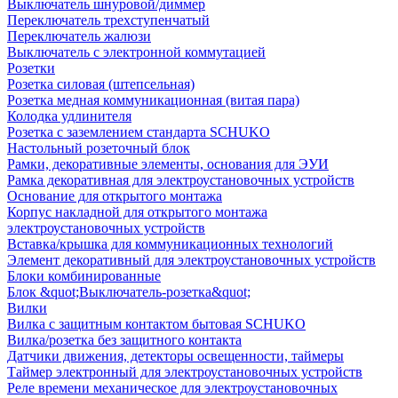
Выключатель шнуровой/диммер
Переключатель трехступенчатый
Переключатель жалюзи
Выключатель с электронной коммутацией
Розетки
Розетка силовая (штепсельная)
Розетка медная коммуникационная (витая пара)
Колодка удлинителя
Розетка с заземлением стандарта SCHUKO
Настольный розеточный блок
Рамки, декоративные элементы, основания для ЭУИ
Рамка декоративная для электроустановочных устройств
Основание для открытого монтажа
Корпус накладной для открытого монтажа
электроустановочных устройств
Вставка/крышка для коммуникационных технологий
Элемент декоративный для электроустановочных устройств
Блоки комбинированные
Блок &quot;Выключатель-розетка&quot;
Вилки
Вилка с защитным контактом бытовая SCHUKO
Вилка/розетка без защитного контакта
Датчики движения, детекторы освещенности, таймеры
Таймер электронный для электроустановочных устройств
Реле времени механическое для электроустановочных