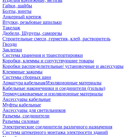
Изделия крепежные, метизы
Гайки, шайбы
Болты, винты
Анкерный крепеж
Втулки, резьбовые шпильки
Такелаж
Дюбели, Шурупы, саморезы
Строительные смеси, герметик, клей, растворитель
Гвозди
Заклепки
Система хранения и транспортировки
Коробки, клеммы и сопутствующие товары
Коробки распределительные/ установочные и аксессуары
Клеммные зажимы
Системы сборных шин
Арматура кабельная/Изоляционные материалы
Кабельные наконечники и соединители (гильзы)
Термоусаживаемые и изоляционные материалы
Аксессуары кабельные
Муфты кабельные
Аксессуары для светильников
Разъемы, соединители
Разъемы силовые
Электрические соединители различного назначения
Система штекерного монтажа электросети зданий