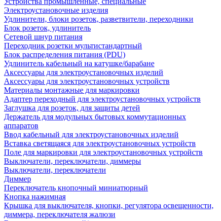
Устройства промышленные, специальные
Электроустановочные изделия
Удлинители, блоки розеток, разветвители, переходники
Блок розеток, удлинитель
Сетевой шнур питания
Переходник розетки мультистандартный
Блок распределения питания (PDU)
Удлинитель кабельный на катушке/барабане
Аксессуары для электроустановочных изделий
Аксессуары для электроустановочных устройств
Материалы монтажные для маркировки
Адаптер переходный для электроустановочных устройств
Заглушка для розеток, для защиты детей
Держатель для модульных бытовых коммутационных
аппаратов
Ввод кабельный для электроустановочных изделий
Вставка светящаяся для электроустановочных устройств
Поле для маркировки для электроустановочных устройств
Выключатели, переключатели, диммеры
Выключатели, переключатели
Диммер
Переключатель кнопочный миниатюрный
Кнопка нажимная
Крышка для выключателя, кнопки, регулятора освещенности,
диммера, переключателя жалюзи