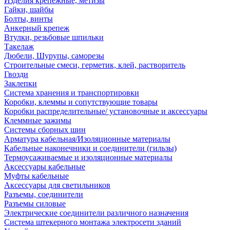
Изделия крепежные, метизы
Гайки, шайбы
Болты, винты
Анкерный крепеж
Втулки, резьбовые шпильки
Такелаж
Дюбели, Шурупы, саморезы
Строительные смеси, герметик, клей, растворитель
Гвозди
Заклепки
Система хранения и транспортировки
Коробки, клеммы и сопутствующие товары
Коробки распределительные/ установочные и аксессуары
Клеммные зажимы
Системы сборных шин
Арматура кабельная/Изоляционные материалы
Кабельные наконечники и соединители (гильзы)
Термоусаживаемые и изоляционные материалы
Аксессуары кабельные
Муфты кабельные
Аксессуары для светильников
Разъемы, соединители
Разъемы силовые
Электрические соединители различного назначения
Система штекерного монтажа электросети зданий