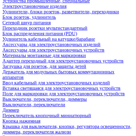
Устройства промышленные, специальные
Электроустановочные изделия
Удлинители, блоки розеток, разветвители, переходники
Блок розеток, удлинитель
Сетевой шнур питания
Переходник розетки мультистандартный
Блок распределения питания (PDU)
Удлинитель кабельный на катушке/барабане
Аксессуары для электроустановочных изделий
Аксессуары для электроустановочных устройств
Материалы монтажные для маркировки
Адаптер переходный для электроустановочных устройств
Заглушка для розеток, для защиты детей
Держатель для модульных бытовых коммутационных
аппаратов
Ввод кабельный для электроустановочных изделий
Вставка светящаяся для электроустановочных устройств
Поле для маркировки для электроустановочных устройств
Выключатели, переключатели, диммеры
Выключатели, переключатели
Диммер
Переключатель кнопочный миниатюрный
Кнопка нажимная
Крышка для выключателя, кнопки, регулятора освещенности,
диммера, переключателя жалюзи