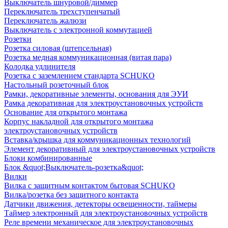
Выключатель шнуровой/диммер
Переключатель трехступенчатый
Переключатель жалюзи
Выключатель с электронной коммутацией
Розетки
Розетка силовая (штепсельная)
Розетка медная коммуникационная (витая пара)
Колодка удлинителя
Розетка с заземлением стандарта SCHUKO
Настольный розеточный блок
Рамки, декоративные элементы, основания для ЭУИ
Рамка декоративная для электроустановочных устройств
Основание для открытого монтажа
Корпус накладной для открытого монтажа
электроустановочных устройств
Вставка/крышка для коммуникационных технологий
Элемент декоративный для электроустановочных устройств
Блоки комбинированные
Блок &quot;Выключатель-розетка&quot;
Вилки
Вилка с защитным контактом бытовая SCHUKO
Вилка/розетка без защитного контакта
Датчики движения, детекторы освещенности, таймеры
Таймер электронный для электроустановочных устройств
Реле времени механическое для электроустановочных