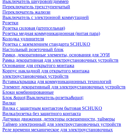
Выключатель шнуровой/диммер
Переключатель трехступенчатый
Переключатель жалюзи
Выключатель с электронной коммутацией
Розетки
Розетка силовая (штепсельная)
Розетка медная коммуникационная (витая пара)
Колодка удлинителя
Розетка с заземлением стандарта SCHUKO
Настольный розеточный блок
Рамки, декоративные элементы, основания для ЭУИ
Рамка декоративная для электроустановочных устройств
Основание для открытого монтажа
Корпус накладной для открытого монтажа
электроустановочных устройств
Вставка/крышка для коммуникационных технологий
Элемент декоративный для электроустановочных устройств
Блоки комбинированные
Блок &quot;Выключатель-розетка&quot;
Вилки
Вилка с защитным контактом бытовая SCHUKO
Вилка/розетка без защитного контакта
Датчики движения, детекторы освещенности, таймеры
Таймер электронный для электроустановочных устройств
Реле времени механическое для электроустановочных