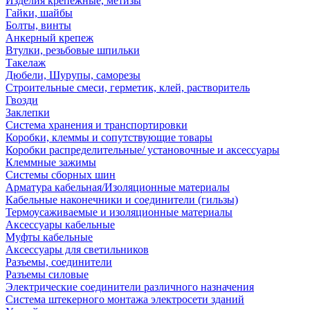
Изделия крепежные, метизы
Гайки, шайбы
Болты, винты
Анкерный крепеж
Втулки, резьбовые шпильки
Такелаж
Дюбели, Шурупы, саморезы
Строительные смеси, герметик, клей, растворитель
Гвозди
Заклепки
Система хранения и транспортировки
Коробки, клеммы и сопутствующие товары
Коробки распределительные/ установочные и аксессуары
Клеммные зажимы
Системы сборных шин
Арматура кабельная/Изоляционные материалы
Кабельные наконечники и соединители (гильзы)
Термоусаживаемые и изоляционные материалы
Аксессуары кабельные
Муфты кабельные
Аксессуары для светильников
Разъемы, соединители
Разъемы силовые
Электрические соединители различного назначения
Система штекерного монтажа электросети зданий