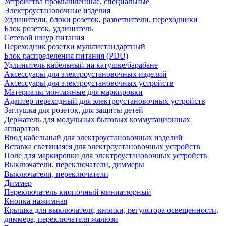
Устройства промышленные, специальные
Электроустановочные изделия
Удлинители, блоки розеток, разветвители, переходники
Блок розеток, удлинитель
Сетевой шнур питания
Переходник розетки мультистандартный
Блок распределения питания (PDU)
Удлинитель кабельный на катушке/барабане
Аксессуары для электроустановочных изделий
Аксессуары для электроустановочных устройств
Материалы монтажные для маркировки
Адаптер переходный для электроустановочных устройств
Заглушка для розеток, для защиты детей
Держатель для модульных бытовых коммутационных
аппаратов
Ввод кабельный для электроустановочных изделий
Вставка светящаяся для электроустановочных устройств
Поле для маркировки для электроустановочных устройств
Выключатели, переключатели, диммеры
Выключатели, переключатели
Диммер
Переключатель кнопочный миниатюрный
Кнопка нажимная
Крышка для выключателя, кнопки, регулятора освещенности,
диммера, переключателя жалюзи