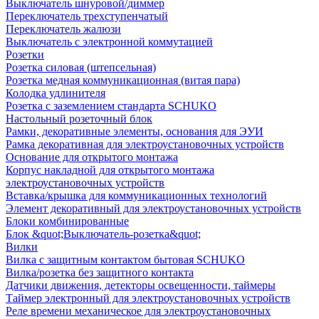
Выключатель шнуровой/диммер
Переключатель трехступенчатый
Переключатель жалюзи
Выключатель с электронной коммутацией
Розетки
Розетка силовая (штепсельная)
Розетка медная коммуникационная (витая пара)
Колодка удлинителя
Розетка с заземлением стандарта SCHUKO
Настольный розеточный блок
Рамки, декоративные элементы, основания для ЭУИ
Рамка декоративная для электроустановочных устройств
Основание для открытого монтажа
Корпус накладной для открытого монтажа
электроустановочных устройств
Вставка/крышка для коммуникационных технологий
Элемент декоративный для электроустановочных устройств
Блоки комбинированные
Блок &quot;Выключатель-розетка&quot;
Вилки
Вилка с защитным контактом бытовая SCHUKO
Вилка/розетка без защитного контакта
Датчики движения, детекторы освещенности, таймеры
Таймер электронный для электроустановочных устройств
Реле времени механическое для электроустановочных