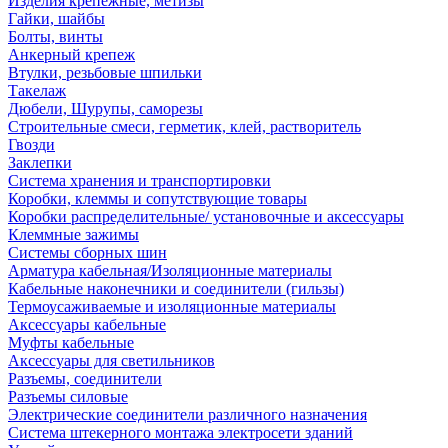
Изделия крепежные, метизы
Гайки, шайбы
Болты, винты
Анкерный крепеж
Втулки, резьбовые шпильки
Такелаж
Дюбели, Шурупы, саморезы
Строительные смеси, герметик, клей, растворитель
Гвозди
Заклепки
Система хранения и транспортировки
Коробки, клеммы и сопутствующие товары
Коробки распределительные/ установочные и аксессуары
Клеммные зажимы
Системы сборных шин
Арматура кабельная/Изоляционные материалы
Кабельные наконечники и соединители (гильзы)
Термоусаживаемые и изоляционные материалы
Аксессуары кабельные
Муфты кабельные
Аксессуары для светильников
Разъемы, соединители
Разъемы силовые
Электрические соединители различного назначения
Система штекерного монтажа электросети зданий