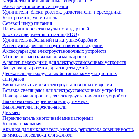
Устройства промышленные, специальные
Электроустановочные изделия
Удлинители, блоки розеток, разветвители, переходники
Блок розеток, удлинитель
Сетевой шнур питания
Переходник розетки мультистандартный
Блок распределения питания (PDU)
Удлинитель кабельный на катушке/барабане
Аксессуары для электроустановочных изделий
Аксессуары для электроустановочных устройств
Материалы монтажные для маркировки
Адаптер переходный для электроустановочных устройств
Заглушка для розеток, для защиты детей
Держатель для модульных бытовых коммутационных
аппаратов
Ввод кабельный для электроустановочных изделий
Вставка светящаяся для электроустановочных устройств
Поле для маркировки для электроустановочных устройств
Выключатели, переключатели, диммеры
Выключатели, переключатели
Диммер
Переключатель кнопочный миниатюрный
Кнопка нажимная
Крышка для выключателя, кнопки, регулятора освещенности,
диммера, переключателя жалюзи