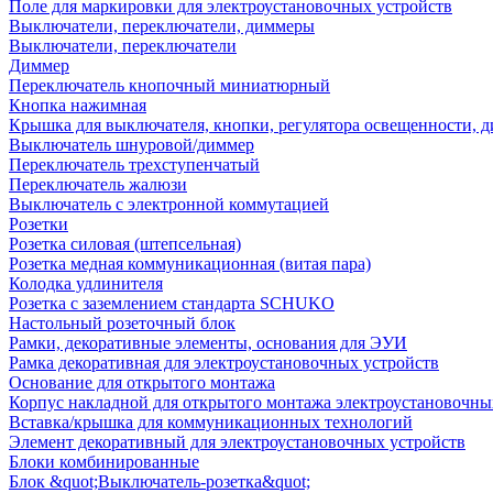
Поле для маркировки для электроустановочных устройств
Выключатели, переключатели, диммеры
Выключатели, переключатели
Диммер
Переключатель кнопочный миниатюрный
Кнопка нажимная
Крышка для выключателя, кнопки, регулятора освещенности, 
Выключатель шнуровой/диммер
Переключатель трехступенчатый
Переключатель жалюзи
Выключатель с электронной коммутацией
Розетки
Розетка силовая (штепсельная)
Розетка медная коммуникационная (витая пара)
Колодка удлинителя
Розетка с заземлением стандарта SCHUKO
Настольный розеточный блок
Рамки, декоративные элементы, основания для ЭУИ
Рамка декоративная для электроустановочных устройств
Основание для открытого монтажа
Корпус накладной для открытого монтажа электроустановочны
Вставка/крышка для коммуникационных технологий
Элемент декоративный для электроустановочных устройств
Блоки комбинированные
Блок &quot;Выключатель-розетка&quot;