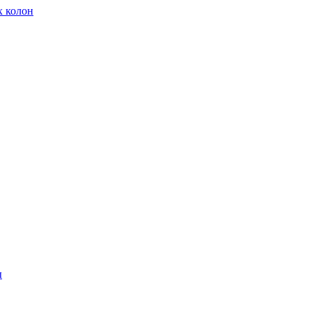
х колон
ы