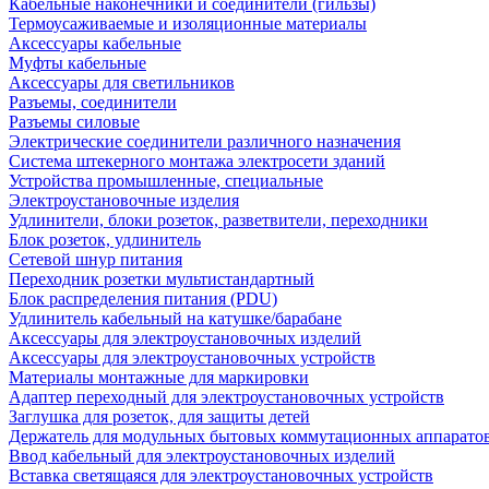
Кабельные наконечники и соединители (гильзы)
Термоусаживаемые и изоляционные материалы
Аксессуары кабельные
Муфты кабельные
Аксессуары для светильников
Разъемы, соединители
Разъемы силовые
Электрические соединители различного назначения
Система штекерного монтажа электросети зданий
Устройства промышленные, специальные
Электроустановочные изделия
Удлинители, блоки розеток, разветвители, переходники
Блок розеток, удлинитель
Сетевой шнур питания
Переходник розетки мультистандартный
Блок распределения питания (PDU)
Удлинитель кабельный на катушке/барабане
Аксессуары для электроустановочных изделий
Аксессуары для электроустановочных устройств
Материалы монтажные для маркировки
Адаптер переходный для электроустановочных устройств
Заглушка для розеток, для защиты детей
Держатель для модульных бытовых коммутационных аппарато
Ввод кабельный для электроустановочных изделий
Вставка светящаяся для электроустановочных устройств