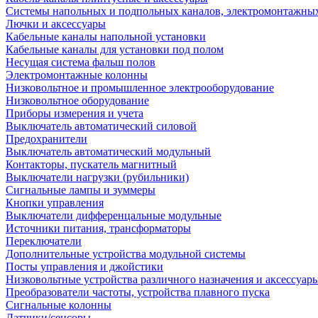
Системы напольных и подпольных каналов, электромонтажны
Лючки и аксессуары
Кабельные каналы напольной установки
Кабельные каналы для установки под полом
Несущая система фальш полов
Электромонтажные колонны
Низковольтное и промышленное электрооборудование
Низковольтное оборудование
Приборы измерения и учета
Выключатель автоматический силовой
Предохранители
Выключатель автоматический модульный
Контакторы, пускатель магнитный
Выключатели нагрузки (рубильники)
Сигнальные лампы и зуммеры
Кнопки управления
Выключатели дифференцальные модульные
Источники питания, трансформаторы
Переключатели
Дополнительные устройства модульной системы
Посты управления и джойстики
Низковольтные устройства различного назначения и аксессуар
Преобразователи частоты, устройства плавного пуска
Сигнальные колонны
Датчики/сенсоры