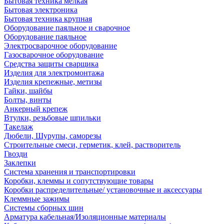
Бытовая техника мелкая
Бытовая электроника
Бытовая техника крупная
Оборудование паяльное и сварочное
Оборудование паяльное
Электросварочное оборудование
Газосварочное оборудование
Средства защиты сварщика
Изделия для электромонтажа
Изделия крепежные, метизы
Гайки, шайбы
Болты, винты
Анкерный крепеж
Втулки, резьбовые шпильки
Такелаж
Дюбели, Шурупы, саморезы
Строительные смеси, герметик, клей, растворитель
Гвозди
Заклепки
Система хранения и транспортировки
Коробки, клеммы и сопутствующие товары
Коробки распределительные/ установочные и аксессуары
Клеммные зажимы
Системы сборных шин
Арматура кабельная/Изоляционные материалы