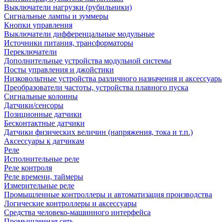
Выключатели нагрузки (рубильники)
Сигнальные лампы и зуммеры
Кнопки управления
Выключатели дифференцальные модульные
Источники питания, трансформаторы
Переключатели
Дополнительные устройства модульной системы
Посты управления и джойстики
Низковольтные устройства различного назначения и аксессуар
Преобразователи частоты, устройства плавного пуска
Сигнальные колонны
Датчики/сенсоры
Позиционные датчики
Бесконтактные датчики
Датчики физических величин (напряжения, тока и т.п.)
Аксессуары к датчикам
Реле
Исполнительные реле
Реле контроля
Реле времени, таймеры
Измерительные реле
Промышленные контроллеры и автоматизация производства
Логические контроллеры и аксессуары
Средства человеко-машинного интерфейса
Промышленная сеть