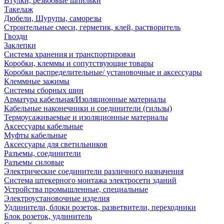
Втулки, резьбовые шпильки
Такелаж
Дюбели, Шурупы, саморезы
Строительные смеси, герметик, клей, растворитель
Гвозди
Заклепки
Система хранения и транспортировки
Коробки, клеммы и сопутствующие товары
Коробки распределительные/ установочные и аксессуары
Клеммные зажимы
Системы сборных шин
Арматура кабельная/Изоляционные материалы
Кабельные наконечники и соединители (гильзы)
Термоусаживаемые и изоляционные материалы
Аксессуары кабельные
Муфты кабельные
Аксессуары для светильников
Разъемы, соединители
Разъемы силовые
Электрические соединители различного назначения
Система штекерного монтажа электросети зданий
Устройства промышленные, специальные
Электроустановочные изделия
Удлинители, блоки розеток, разветвители, переходники
Блок розеток, удлинитель