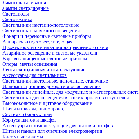
Лампы накаливания
Лампы светодиодные
Светодиоды
Светотехника
Светильники настенно-потолочные
Светильники наружного освещения
Фонари и переносные световые приборы
Аппаратура пускорегулирующая
Прожекторы и светильники направленного света
Аварийное освещение и световые указатели
Взрывозащищенные световые приборы
Опоры, мачты освещения
Лента светодиодная и комплектующие
Аксессуары для светильников
Светильники настольные, напольные, станочные
Иллюминационное, декоративное освещение
Светильники линейные, для модульных и магистральных сист
Светильники для освещения высоких пролётов и туннелей
Высоковольтное и щитовое оборудование
Щиты и шкафы, шинопровод
Системы сборных шин
Корпуса щитов и шкафов
Аксессуары и комплектующие для щитов и шкафов
Щиты и панели для счетчиков электроэнергии
Клеммные зажимы