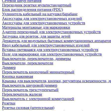
Сетевой шнур питания
Переходник розетки мультистандартный
Блок распределения питания (PDU)
Удлинитель кабельный на катушке/барабане
Аксессуары для электроустановочных изделий
Аксессуары для электроустановочных устройств
Материалы монтажные для маркировки
Адаптер переходный для электроустановочных устройств
Заглушка для розеток, для защиты детей
Держатель для модульных бытовых коммутационных аппарато
Ввод кабельный для электроустановочных изделий
Вставка светящаяся для электроустановочных устройств
Поле для маркировки для электроустановочных устройств
Выключатели, переключатели, диммеры
Выключатели, переключатели
Диммер
Переключатель кнопочный миниатюрный
Кнопка нажимная
Крышка для выключателя, кнопки, регулятора освещенности, 
Выключатель шнуровой/диммер
Переключатель трехступенчатый
Переключатель жалюзи
Выключатель с электронной коммутацией
Розетки
Розетка силовая (штепсельная)