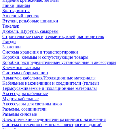
Изделия крепежные, метизы
Гайки, шайбы
Болты, винты
Анкерный крепеж
Втулки, резьбовые шпильки
Такелаж
Дюбели, Шурупы, саморезы
Строительные смеси, герметик, клей, растворитель
Гвозди
Заклепки
Система хранения и транспортировки
Коробки, клеммы и сопутствующие товары
Коробки распределительные/ установочные и аксессуары
Клеммные зажимы
Системы сборных шин
Арматура кабельная/Изоляционные материалы
Кабельные наконечники и соединители (гильзы)
Термоусаживаемые и изоляционные материалы
Аксессуары кабельные
Муфты кабельные
Аксессуары для светильников
Разъемы, соединители
Разъемы силовые
Электрические соединители различного назначения
Система штекерного монтажа электросети зданий