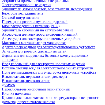
Устройства промышленные, специальные
Электроустановочные изделия
Удлинители, блоки розеток, разветвители, переходники
Блок розеток, удлинитель
Сетевой шнур питания
Переходник розетки мультистандартный
Блок распределения питания (PDU)
Удлинитель кабельный на катушке/барабане
Аксессуары для электроустановочных изделий
Аксессуары для электроустановочных устройств
Материалы монтажные для маркировки
Адаптер переходный для электроустановочных устройств
Заглушка для розеток, для защиты детей
Держатель для модульных бытовых коммутационных
аппаратов
Ввод кабельный для электроустановочных изделий
Вставка светящаяся для электроустановочных устройств
Поле для маркировки для электроустановочных устройств
Выключатели, переключатели, диммеры
Выключатели, переключатели
Диммер
Переключатель кнопочный миниатюрный
Кнопка нажимная
Крышка для выключателя, кнопки, регулятора освещенности,
диммера, переключателя жалюзи