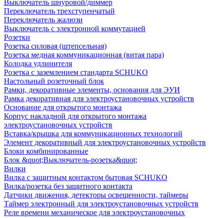
Выключатель шнуровой/диммер
Переключатель трехступенчатый
Переключатель жалюзи
Выключатель с электронной коммутацией
Розетки
Розетка силовая (штепсельная)
Розетка медная коммуникационная (витая пара)
Колодка удлинителя
Розетка с заземлением стандарта SCHUKO
Настольный розеточный блок
Рамки, декоративные элементы, основания для ЭУИ
Рамка декоративная для электроустановочных устройств
Основание для открытого монтажа
Корпус накладной для открытого монтажа
электроустановочных устройств
Вставка/крышка для коммуникационных технологий
Элемент декоративный для электроустановочных устройств
Блоки комбинированные
Блок &quot;Выключатель-розетка&quot;
Вилки
Вилка с защитным контактом бытовая SCHUKO
Вилка/розетка без защитного контакта
Датчики движения, детекторы освещенности, таймеры
Таймер электронный для электроустановочных устройств
Реле времени механическое для электроустановочных