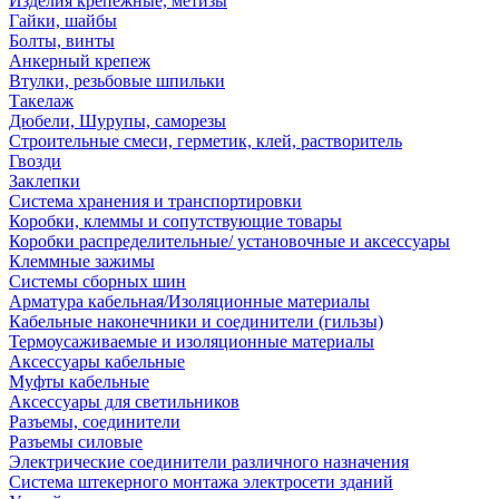
Изделия крепежные, метизы
Гайки, шайбы
Болты, винты
Анкерный крепеж
Втулки, резьбовые шпильки
Такелаж
Дюбели, Шурупы, саморезы
Строительные смеси, герметик, клей, растворитель
Гвозди
Заклепки
Система хранения и транспортировки
Коробки, клеммы и сопутствующие товары
Коробки распределительные/ установочные и аксессуары
Клеммные зажимы
Системы сборных шин
Арматура кабельная/Изоляционные материалы
Кабельные наконечники и соединители (гильзы)
Термоусаживаемые и изоляционные материалы
Аксессуары кабельные
Муфты кабельные
Аксессуары для светильников
Разъемы, соединители
Разъемы силовые
Электрические соединители различного назначения
Система штекерного монтажа электросети зданий