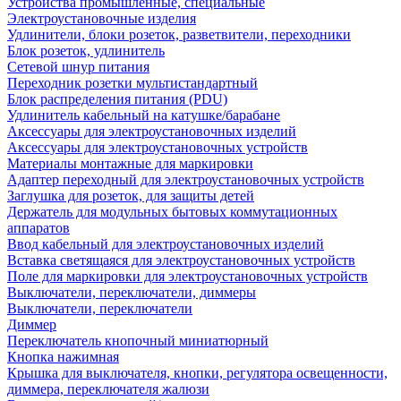
Устройства промышленные, специальные
Электроустановочные изделия
Удлинители, блоки розеток, разветвители, переходники
Блок розеток, удлинитель
Сетевой шнур питания
Переходник розетки мультистандартный
Блок распределения питания (PDU)
Удлинитель кабельный на катушке/барабане
Аксессуары для электроустановочных изделий
Аксессуары для электроустановочных устройств
Материалы монтажные для маркировки
Адаптер переходный для электроустановочных устройств
Заглушка для розеток, для защиты детей
Держатель для модульных бытовых коммутационных
аппаратов
Ввод кабельный для электроустановочных изделий
Вставка светящаяся для электроустановочных устройств
Поле для маркировки для электроустановочных устройств
Выключатели, переключатели, диммеры
Выключатели, переключатели
Диммер
Переключатель кнопочный миниатюрный
Кнопка нажимная
Крышка для выключателя, кнопки, регулятора освещенности,
диммера, переключателя жалюзи