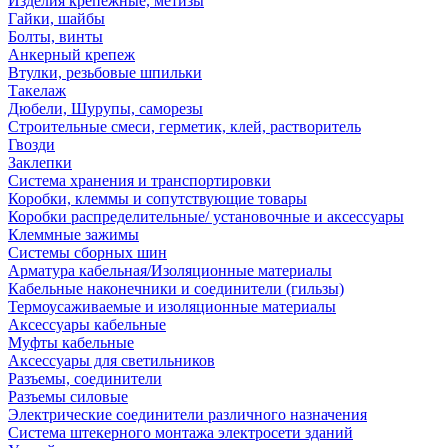
Изделия крепежные, метизы
Гайки, шайбы
Болты, винты
Анкерный крепеж
Втулки, резьбовые шпильки
Такелаж
Дюбели, Шурупы, саморезы
Строительные смеси, герметик, клей, растворитель
Гвозди
Заклепки
Система хранения и транспортировки
Коробки, клеммы и сопутствующие товары
Коробки распределительные/ установочные и аксессуары
Клеммные зажимы
Системы сборных шин
Арматура кабельная/Изоляционные материалы
Кабельные наконечники и соединители (гильзы)
Термоусаживаемые и изоляционные материалы
Аксессуары кабельные
Муфты кабельные
Аксессуары для светильников
Разъемы, соединители
Разъемы силовые
Электрические соединители различного назначения
Система штекерного монтажа электросети зданий