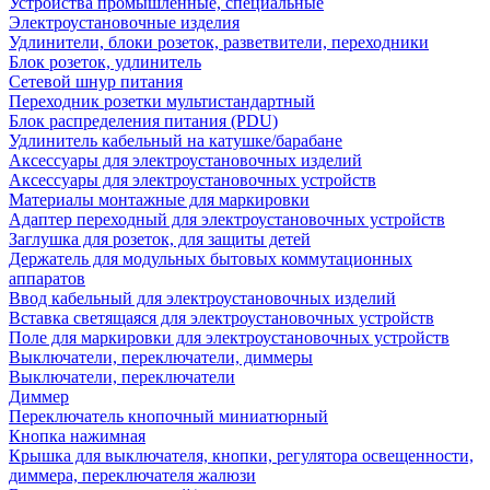
Устройства промышленные, специальные
Электроустановочные изделия
Удлинители, блоки розеток, разветвители, переходники
Блок розеток, удлинитель
Сетевой шнур питания
Переходник розетки мультистандартный
Блок распределения питания (PDU)
Удлинитель кабельный на катушке/барабане
Аксессуары для электроустановочных изделий
Аксессуары для электроустановочных устройств
Материалы монтажные для маркировки
Адаптер переходный для электроустановочных устройств
Заглушка для розеток, для защиты детей
Держатель для модульных бытовых коммутационных
аппаратов
Ввод кабельный для электроустановочных изделий
Вставка светящаяся для электроустановочных устройств
Поле для маркировки для электроустановочных устройств
Выключатели, переключатели, диммеры
Выключатели, переключатели
Диммер
Переключатель кнопочный миниатюрный
Кнопка нажимная
Крышка для выключателя, кнопки, регулятора освещенности,
диммера, переключателя жалюзи