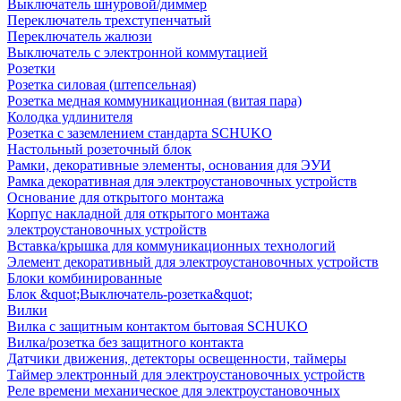
Выключатель шнуровой/диммер
Переключатель трехступенчатый
Переключатель жалюзи
Выключатель с электронной коммутацией
Розетки
Розетка силовая (штепсельная)
Розетка медная коммуникационная (витая пара)
Колодка удлинителя
Розетка с заземлением стандарта SCHUKO
Настольный розеточный блок
Рамки, декоративные элементы, основания для ЭУИ
Рамка декоративная для электроустановочных устройств
Основание для открытого монтажа
Корпус накладной для открытого монтажа
электроустановочных устройств
Вставка/крышка для коммуникационных технологий
Элемент декоративный для электроустановочных устройств
Блоки комбинированные
Блок &quot;Выключатель-розетка&quot;
Вилки
Вилка с защитным контактом бытовая SCHUKO
Вилка/розетка без защитного контакта
Датчики движения, детекторы освещенности, таймеры
Таймер электронный для электроустановочных устройств
Реле времени механическое для электроустановочных