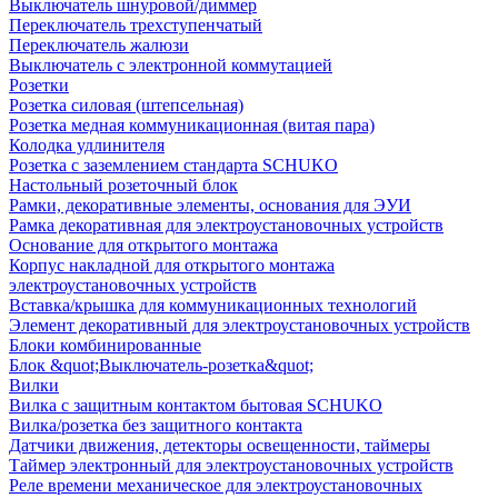
Выключатель шнуровой/диммер
Переключатель трехступенчатый
Переключатель жалюзи
Выключатель с электронной коммутацией
Розетки
Розетка силовая (штепсельная)
Розетка медная коммуникационная (витая пара)
Колодка удлинителя
Розетка с заземлением стандарта SCHUKO
Настольный розеточный блок
Рамки, декоративные элементы, основания для ЭУИ
Рамка декоративная для электроустановочных устройств
Основание для открытого монтажа
Корпус накладной для открытого монтажа
электроустановочных устройств
Вставка/крышка для коммуникационных технологий
Элемент декоративный для электроустановочных устройств
Блоки комбинированные
Блок &quot;Выключатель-розетка&quot;
Вилки
Вилка с защитным контактом бытовая SCHUKO
Вилка/розетка без защитного контакта
Датчики движения, детекторы освещенности, таймеры
Таймер электронный для электроустановочных устройств
Реле времени механическое для электроустановочных