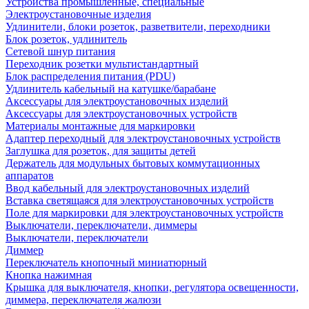
Устройства промышленные, специальные
Электроустановочные изделия
Удлинители, блоки розеток, разветвители, переходники
Блок розеток, удлинитель
Сетевой шнур питания
Переходник розетки мультистандартный
Блок распределения питания (PDU)
Удлинитель кабельный на катушке/барабане
Аксессуары для электроустановочных изделий
Аксессуары для электроустановочных устройств
Материалы монтажные для маркировки
Адаптер переходный для электроустановочных устройств
Заглушка для розеток, для защиты детей
Держатель для модульных бытовых коммутационных
аппаратов
Ввод кабельный для электроустановочных изделий
Вставка светящаяся для электроустановочных устройств
Поле для маркировки для электроустановочных устройств
Выключатели, переключатели, диммеры
Выключатели, переключатели
Диммер
Переключатель кнопочный миниатюрный
Кнопка нажимная
Крышка для выключателя, кнопки, регулятора освещенности,
диммера, переключателя жалюзи