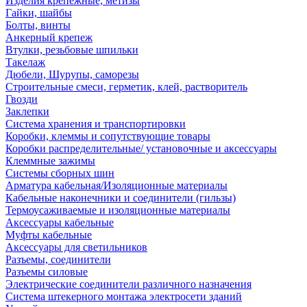
Изделия крепежные, метизы
Гайки, шайбы
Болты, винты
Анкерный крепеж
Втулки, резьбовые шпильки
Такелаж
Дюбели, Шурупы, саморезы
Строительные смеси, герметик, клей, растворитель
Гвозди
Заклепки
Система хранения и транспортировки
Коробки, клеммы и сопутствующие товары
Коробки распределительные/ установочные и аксессуары
Клеммные зажимы
Системы сборных шин
Арматура кабельная/Изоляционные материалы
Кабельные наконечники и соединители (гильзы)
Термоусаживаемые и изоляционные материалы
Аксессуары кабельные
Муфты кабельные
Аксессуары для светильников
Разъемы, соединители
Разъемы силовые
Электрические соединители различного назначения
Система штекерного монтажа электросети зданий