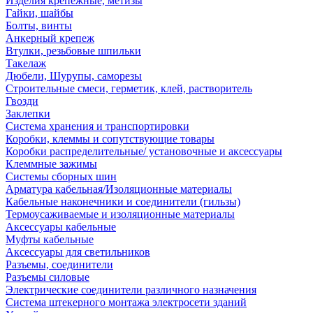
Изделия крепежные, метизы
Гайки, шайбы
Болты, винты
Анкерный крепеж
Втулки, резьбовые шпильки
Такелаж
Дюбели, Шурупы, саморезы
Строительные смеси, герметик, клей, растворитель
Гвозди
Заклепки
Система хранения и транспортировки
Коробки, клеммы и сопутствующие товары
Коробки распределительные/ установочные и аксессуары
Клеммные зажимы
Системы сборных шин
Арматура кабельная/Изоляционные материалы
Кабельные наконечники и соединители (гильзы)
Термоусаживаемые и изоляционные материалы
Аксессуары кабельные
Муфты кабельные
Аксессуары для светильников
Разъемы, соединители
Разъемы силовые
Электрические соединители различного назначения
Система штекерного монтажа электросети зданий