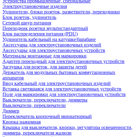
Устройства промышленные, специальные
Электроустановочные изделия
Удлинители, блоки розеток, разветвители, переходники
Блок розеток, удлинитель
Сетевой шнур питания
Переходник розетки мультистандартный
Блок распределения питания (PDU)
Удлинитель кабельный на катушке/барабане
Аксессуары для электроустановочных изделий
Аксессуары для электроустановочных устройств
Материалы монтажные для маркировки
Адаптер переходный для электроустановочных устройств
Заглушка для розеток, для защиты детей
Держатель для модульных бытовых коммутационных
аппаратов
Ввод кабельный для электроустановочных изделий
Вставка светящаяся для электроустановочных устройств
Поле для маркировки для электроустановочных устройств
Выключатели, переключатели, диммеры
Выключатели, переключатели
Диммер
Переключатель кнопочный миниатюрный
Кнопка нажимная
Крышка для выключателя, кнопки, регулятора освещенности,
диммера, переключателя жалюзи