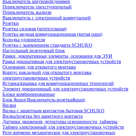
Выключатель шнуровой/диммер
Переключатель трехступенчатый
Переключатель жалюзи
Выключатель с электронной коммутацией
Розетки
Розетка силовая (штепсельная)
Розетка медная коммуникационная (витая пара)
Колодка удлинителя
Розетка с заземлением стандарта SCHUKO
Настольный розеточный блок
Рамки, декоративные элементы, основания для ЭУИ
Рамка декоративная для электроустановочных устройств
Основание для открытого монтажа
Корпус накладной для открытого монтажа
электроустановочных устройств
Вставка/крышка для коммуникационных технологий
Элемент декоративный для электроустановочных устройств
Блоки комбинированные
Блок &quot;Выключатель-розетка&quot;
Вилки
Вилка с защитным контактом бытовая SCHUKO
Вилка/розетка без защитного контакта
Датчики движения, детекторы освещенности, таймеры
Таймер электронный для электроустановочных устройств
Реле времени механическое для электроустановочных