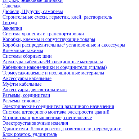
Втулки, резьбовые шпильки
Такелаж
Дюбели, Шурупы, саморезы
Строительные смеси, герметик, клей, растворитель
Гвозди
Заклепки
Система хранения и транспортировки
Коробки, клеммы и сопутствующие товары
Коробки распределительные/ установочные и аксессуары
Клеммные зажимы
Системы сборных шин
Арматура кабельная/Изоляционные материалы
Кабельные наконечники и соединители (гильзы)
Термоусаживаемые и изоляционные материалы
Аксессуары кабельные
Муфты кабельные
Аксессуары для светильников
Разъемы, соединители
Разъемы силовые
Электрические соединители различного назначения
Система штекерного монтажа электросети зданий
Устройства промышленные, специальные
Электроустановочные изделия
Удлинители, блоки розеток, разветвители, переходники
Блок розеток, удлинитель