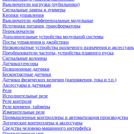
Выключатели нагрузки (рубильники)
Сигнальные лампы и зуммеры
Кнопки управления
Выключатели дифференцальные модульные
Источники питания, трансформаторы
Переключатели
Дополнительные устройства модульной системы
Посты управления и джойстики
Низковольтные устройства различного назначения и аксессуар
Преобразователи частоты, устройства плавного пуска
Сигнальные колонны
Датчики/сенсоры
Позиционные датчики
Бесконтактные датчики
Датчики физических величин (напряжения, тока и т.п.)
Аксессуары к датчикам
Реле
Исполнительные реле
Реле контроля
Реле времени, таймеры
Измерительные реле
Промышленные контроллеры и автоматизация производства
Логические контроллеры и аксессуары
Средства человеко-машинного интерфейса
Промышленная сеть