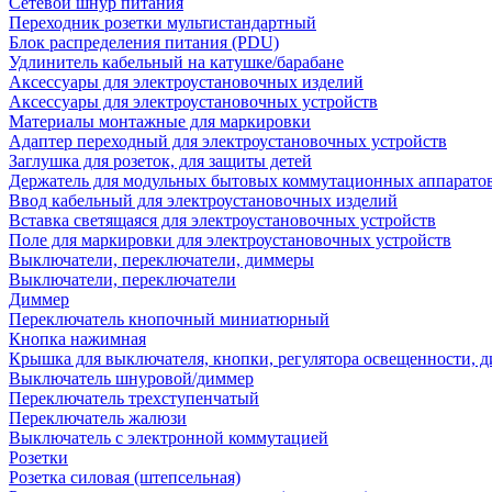
Сетевой шнур питания
Переходник розетки мультистандартный
Блок распределения питания (PDU)
Удлинитель кабельный на катушке/барабане
Аксессуары для электроустановочных изделий
Аксессуары для электроустановочных устройств
Материалы монтажные для маркировки
Адаптер переходный для электроустановочных устройств
Заглушка для розеток, для защиты детей
Держатель для модульных бытовых коммутационных аппарато
Ввод кабельный для электроустановочных изделий
Вставка светящаяся для электроустановочных устройств
Поле для маркировки для электроустановочных устройств
Выключатели, переключатели, диммеры
Выключатели, переключатели
Диммер
Переключатель кнопочный миниатюрный
Кнопка нажимная
Крышка для выключателя, кнопки, регулятора освещенности, 
Выключатель шнуровой/диммер
Переключатель трехступенчатый
Переключатель жалюзи
Выключатель с электронной коммутацией
Розетки
Розетка силовая (штепсельная)