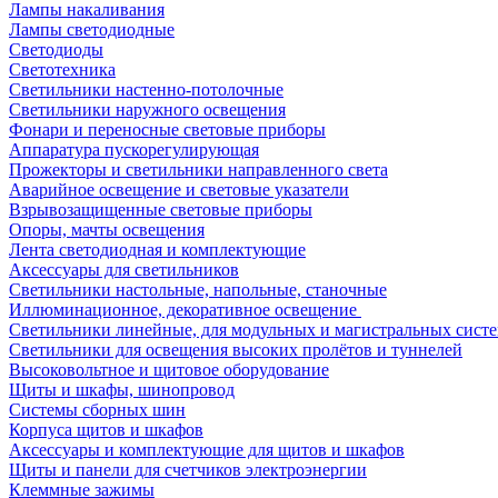
Лампы накаливания
Лампы светодиодные
Светодиоды
Светотехника
Светильники настенно-потолочные
Светильники наружного освещения
Фонари и переносные световые приборы
Аппаратура пускорегулирующая
Прожекторы и светильники направленного света
Аварийное освещение и световые указатели
Взрывозащищенные световые приборы
Опоры, мачты освещения
Лента светодиодная и комплектующие
Аксессуары для светильников
Светильники настольные, напольные, станочные
Иллюминационное, декоративное освещение
Светильники линейные, для модульных и магистральных сист
Светильники для освещения высоких пролётов и туннелей
Высоковольтное и щитовое оборудование
Щиты и шкафы, шинопровод
Системы сборных шин
Корпуса щитов и шкафов
Аксессуары и комплектующие для щитов и шкафов
Щиты и панели для счетчиков электроэнергии
Клеммные зажимы