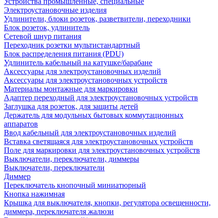
Устройства промышленные, специальные
Электроустановочные изделия
Удлинители, блоки розеток, разветвители, переходники
Блок розеток, удлинитель
Сетевой шнур питания
Переходник розетки мультистандартный
Блок распределения питания (PDU)
Удлинитель кабельный на катушке/барабане
Аксессуары для электроустановочных изделий
Аксессуары для электроустановочных устройств
Материалы монтажные для маркировки
Адаптер переходный для электроустановочных устройств
Заглушка для розеток, для защиты детей
Держатель для модульных бытовых коммутационных
аппаратов
Ввод кабельный для электроустановочных изделий
Вставка светящаяся для электроустановочных устройств
Поле для маркировки для электроустановочных устройств
Выключатели, переключатели, диммеры
Выключатели, переключатели
Диммер
Переключатель кнопочный миниатюрный
Кнопка нажимная
Крышка для выключателя, кнопки, регулятора освещенности,
диммера, переключателя жалюзи