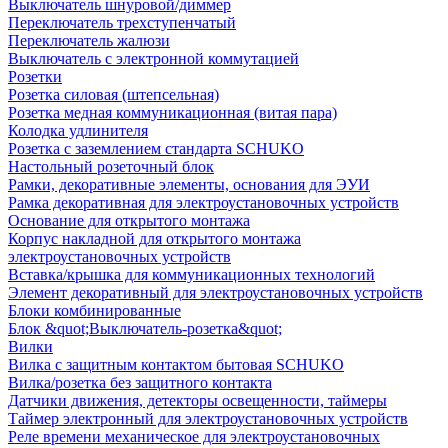
Выключатель шнуровой/диммер
Переключатель трехступенчатый
Переключатель жалюзи
Выключатель с электронной коммутацией
Розетки
Розетка силовая (штепсельная)
Розетка медная коммуникационная (витая пара)
Колодка удлинителя
Розетка с заземлением стандарта SCHUKO
Настольный розеточный блок
Рамки, декоративные элементы, основания для ЭУИ
Рамка декоративная для электроустановочных устройств
Основание для открытого монтажа
Корпус накладной для открытого монтажа
электроустановочных устройств
Вставка/крышка для коммуникационных технологий
Элемент декоративный для электроустановочных устройств
Блоки комбинированные
Блок &quot;Выключатель-розетка&quot;
Вилки
Вилка с защитным контактом бытовая SCHUKO
Вилка/розетка без защитного контакта
Датчики движения, детекторы освещенности, таймеры
Таймер электронный для электроустановочных устройств
Реле времени механическое для электроустановочных