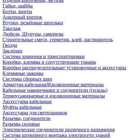
Изделия крепежные, метизы
Гайки, шайбы
Болты, винты
Анкерный крепеж
Втулки, резьбовые шпильки
Такелаж
Дюбели, Шурупы, саморезы
Строительные смеси, герметик, клей, растворитель
Гвозди
Заклепки
Система хранения и транспортировки
Коробки, клеммы и сопутствующие товары
Коробки распределительные/ установочные и аксессуары
Клеммные зажимы
Системы сборных шин
Арматура кабельная/Изоляционные материалы
Кабельные наконечники и соединители (гильзы)
Термоусаживаемые и изоляционные материалы
Аксессуары кабельные
Муфты кабельные
Аксессуары для светильников
Разъемы, соединители
Разъемы силовые
Электрические соединители различного назначения
Система штекерного монтажа электросети зданий