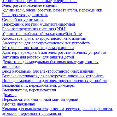
Устройства промышленные, специальные
Электроустановочные изделия
Удлинители, блоки розеток, разветвители, переходники
Блок розеток, удлинитель
Сетевой шнур питания
Переходник розетки мультистандартный
Блок распределения питания (PDU)
Удлинитель кабельный на катушке/барабане
Аксессуары для электроустановочных изделий
Аксессуары для электроустановочных устройств
Материалы монтажные для маркировки
Адаптер переходный для электроустановочных устройств
Заглушка для розеток, для защиты детей
Держатель для модульных бытовых коммутационных
аппаратов
Ввод кабельный для электроустановочных изделий
Вставка светящаяся для электроустановочных устройств
Поле для маркировки для электроустановочных устройств
Выключатели, переключатели, диммеры
Выключатели, переключатели
Диммер
Переключатель кнопочный миниатюрный
Кнопка нажимная
Крышка для выключателя, кнопки, регулятора освещенности,
диммера, переключателя жалюзи