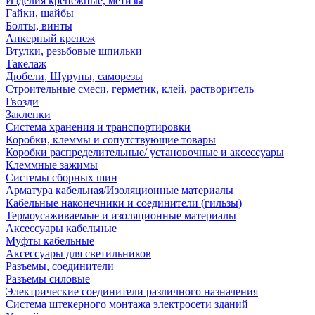
Изделия крепежные, метизы
Гайки, шайбы
Болты, винты
Анкерный крепеж
Втулки, резьбовые шпильки
Такелаж
Дюбели, Шурупы, саморезы
Строительные смеси, герметик, клей, растворитель
Гвозди
Заклепки
Система хранения и транспортировки
Коробки, клеммы и сопутствующие товары
Коробки распределительные/ установочные и аксессуары
Клеммные зажимы
Системы сборных шин
Арматура кабельная/Изоляционные материалы
Кабельные наконечники и соединители (гильзы)
Термоусаживаемые и изоляционные материалы
Аксессуары кабельные
Муфты кабельные
Аксессуары для светильников
Разъемы, соединители
Разъемы силовые
Электрические соединители различного назначения
Система штекерного монтажа электросети зданий