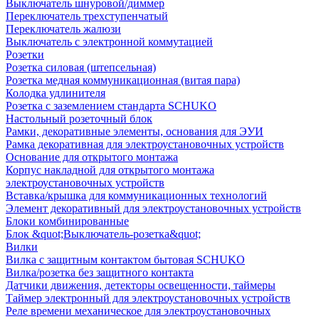
Выключатель шнуровой/диммер
Переключатель трехступенчатый
Переключатель жалюзи
Выключатель с электронной коммутацией
Розетки
Розетка силовая (штепсельная)
Розетка медная коммуникационная (витая пара)
Колодка удлинителя
Розетка с заземлением стандарта SCHUKO
Настольный розеточный блок
Рамки, декоративные элементы, основания для ЭУИ
Рамка декоративная для электроустановочных устройств
Основание для открытого монтажа
Корпус накладной для открытого монтажа
электроустановочных устройств
Вставка/крышка для коммуникационных технологий
Элемент декоративный для электроустановочных устройств
Блоки комбинированные
Блок &quot;Выключатель-розетка&quot;
Вилки
Вилка с защитным контактом бытовая SCHUKO
Вилка/розетка без защитного контакта
Датчики движения, детекторы освещенности, таймеры
Таймер электронный для электроустановочных устройств
Реле времени механическое для электроустановочных