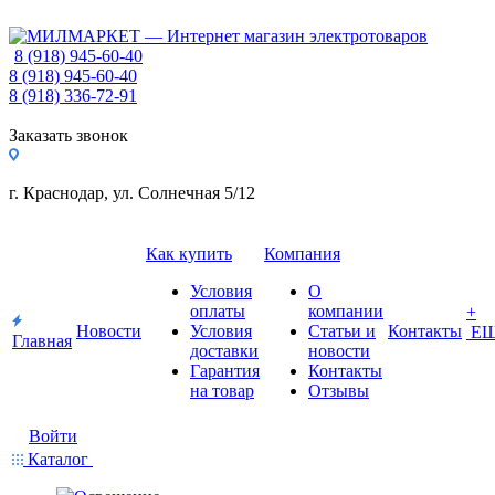
8 (918) 945-60-40
8 (918) 945-60-40
8 (918) 336-72-91
Заказать звонок
г. Краснодар, ул. Солнечная 5/12
Как купить
Компания
Условия
О
оплаты
компании
+
Новости
Условия
Статьи и
Контакты
Е
Главная
доставки
новости
Гарантия
Контакты
на товар
Отзывы
Войти
Каталог