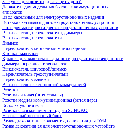
Заглушка для розеток, для защиты детей
Держатель для модульных бытовых коммутационных
аппаратов
Ввод кабельный для электроустановочных изделий
Вставка светящаяся для электроустановочных устройств
Поле для маркировки для электроустановочных устройств
Выключатели, переключатели, диммеры
Выключатели, переключатели
Диммер
Переключатель кнопочный миниатюрный
Кнопка нажимная
Крышка для выключателя, кнопки, регулятора освещенности,
диммера, переключателя жалюзи
Выключатель шнуровой/диммер
Переключатель трехступенчатый
Переключатель жалюзи
Выключатель с электронной коммутацией
Розетки
Розетка силовая (штепсельная)
Розетка медная коммуникационная (витая пара)
Колодка удлинителя
Розетка с заземлением стандарта SCHUKO
Настольный розеточный блок
Рамки, декоративные элементы, основания для ЭУИ
Рамка декоративная для электроустановочных устройств