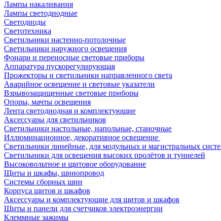
Лампы накаливания
Лампы светодиодные
Светодиоды
Светотехника
Светильники настенно-потолочные
Светильники наружного освещения
Фонари и переносные световые приборы
Аппаратура пускорегулирующая
Прожекторы и светильники направленного света
Аварийное освещение и световые указатели
Взрывозащищенные световые приборы
Опоры, мачты освещения
Лента светодиодная и комплектующие
Аксессуары для светильников
Светильники настольные, напольные, станочные
Иллюминационное, декоративное освещение
Светильники линейные, для модульных и магистральных сист
Светильники для освещения высоких пролётов и туннелей
Высоковольтное и щитовое оборудование
Щиты и шкафы, шинопровод
Системы сборных шин
Корпуса щитов и шкафов
Аксессуары и комплектующие для щитов и шкафов
Щиты и панели для счетчиков электроэнергии
Клеммные зажимы