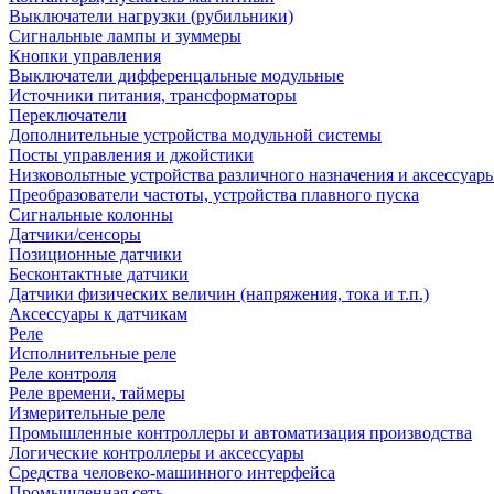
Выключатели нагрузки (рубильники)
Сигнальные лампы и зуммеры
Кнопки управления
Выключатели дифференцальные модульные
Источники питания, трансформаторы
Переключатели
Дополнительные устройства модульной системы
Посты управления и джойстики
Низковольтные устройства различного назначения и аксессуар
Преобразователи частоты, устройства плавного пуска
Сигнальные колонны
Датчики/сенсоры
Позиционные датчики
Бесконтактные датчики
Датчики физических величин (напряжения, тока и т.п.)
Аксессуары к датчикам
Реле
Исполнительные реле
Реле контроля
Реле времени, таймеры
Измерительные реле
Промышленные контроллеры и автоматизация производства
Логические контроллеры и аксессуары
Средства человеко-машинного интерфейса
Промышленная сеть