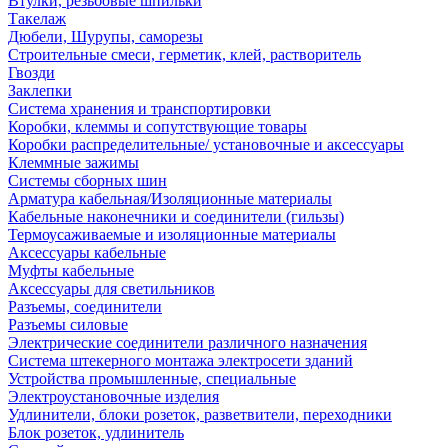
Втулки, резьбовые шпильки
Такелаж
Дюбели, Шурупы, саморезы
Строительные смеси, герметик, клей, растворитель
Гвозди
Заклепки
Система хранения и транспортировки
Коробки, клеммы и сопутствующие товары
Коробки распределительные/ установочные и аксессуары
Клеммные зажимы
Системы сборных шин
Арматура кабельная/Изоляционные материалы
Кабельные наконечники и соединители (гильзы)
Термоусаживаемые и изоляционные материалы
Аксессуары кабельные
Муфты кабельные
Аксессуары для светильников
Разъемы, соединители
Разъемы силовые
Электрические соединители различного назначения
Система штекерного монтажа электросети зданий
Устройства промышленные, специальные
Электроустановочные изделия
Удлинители, блоки розеток, разветвители, переходники
Блок розеток, удлинитель