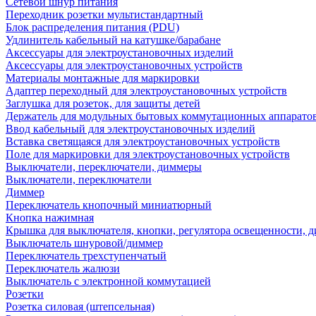
Сетевой шнур питания
Переходник розетки мультистандартный
Блок распределения питания (PDU)
Удлинитель кабельный на катушке/барабане
Аксессуары для электроустановочных изделий
Аксессуары для электроустановочных устройств
Материалы монтажные для маркировки
Адаптер переходный для электроустановочных устройств
Заглушка для розеток, для защиты детей
Держатель для модульных бытовых коммутационных аппарато
Ввод кабельный для электроустановочных изделий
Вставка светящаяся для электроустановочных устройств
Поле для маркировки для электроустановочных устройств
Выключатели, переключатели, диммеры
Выключатели, переключатели
Диммер
Переключатель кнопочный миниатюрный
Кнопка нажимная
Крышка для выключателя, кнопки, регулятора освещенности, 
Выключатель шнуровой/диммер
Переключатель трехступенчатый
Переключатель жалюзи
Выключатель с электронной коммутацией
Розетки
Розетка силовая (штепсельная)