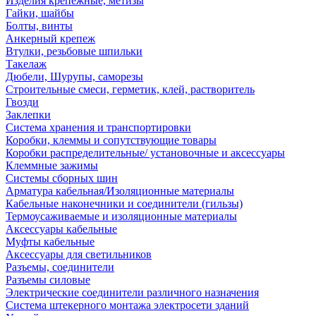
Изделия крепежные, метизы
Гайки, шайбы
Болты, винты
Анкерный крепеж
Втулки, резьбовые шпильки
Такелаж
Дюбели, Шурупы, саморезы
Строительные смеси, герметик, клей, растворитель
Гвозди
Заклепки
Система хранения и транспортировки
Коробки, клеммы и сопутствующие товары
Коробки распределительные/ установочные и аксессуары
Клеммные зажимы
Системы сборных шин
Арматура кабельная/Изоляционные материалы
Кабельные наконечники и соединители (гильзы)
Термоусаживаемые и изоляционные материалы
Аксессуары кабельные
Муфты кабельные
Аксессуары для светильников
Разъемы, соединители
Разъемы силовые
Электрические соединители различного назначения
Система штекерного монтажа электросети зданий