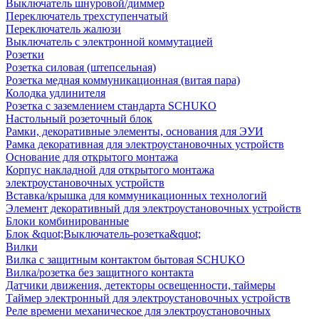
Выключатель шнуровой/диммер
Переключатель трехступенчатый
Переключатель жалюзи
Выключатель с электронной коммутацией
Розетки
Розетка силовая (штепсельная)
Розетка медная коммуникационная (витая пара)
Колодка удлинителя
Розетка с заземлением стандарта SCHUKO
Настольный розеточный блок
Рамки, декоративные элементы, основания для ЭУИ
Рамка декоративная для электроустановочных устройств
Основание для открытого монтажа
Корпус накладной для открытого монтажа
электроустановочных устройств
Вставка/крышка для коммуникационных технологий
Элемент декоративный для электроустановочных устройств
Блоки комбинированные
Блок &quot;Выключатель-розетка&quot;
Вилки
Вилка с защитным контактом бытовая SCHUKO
Вилка/розетка без защитного контакта
Датчики движения, детекторы освещенности, таймеры
Таймер электронный для электроустановочных устройств
Реле времени механическое для электроустановочных