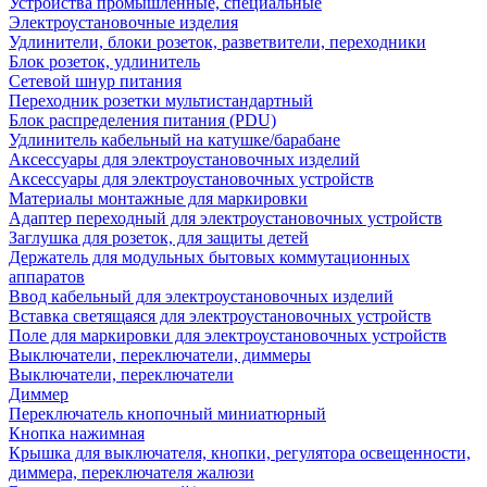
Устройства промышленные, специальные
Электроустановочные изделия
Удлинители, блоки розеток, разветвители, переходники
Блок розеток, удлинитель
Сетевой шнур питания
Переходник розетки мультистандартный
Блок распределения питания (PDU)
Удлинитель кабельный на катушке/барабане
Аксессуары для электроустановочных изделий
Аксессуары для электроустановочных устройств
Материалы монтажные для маркировки
Адаптер переходный для электроустановочных устройств
Заглушка для розеток, для защиты детей
Держатель для модульных бытовых коммутационных
аппаратов
Ввод кабельный для электроустановочных изделий
Вставка светящаяся для электроустановочных устройств
Поле для маркировки для электроустановочных устройств
Выключатели, переключатели, диммеры
Выключатели, переключатели
Диммер
Переключатель кнопочный миниатюрный
Кнопка нажимная
Крышка для выключателя, кнопки, регулятора освещенности,
диммера, переключателя жалюзи