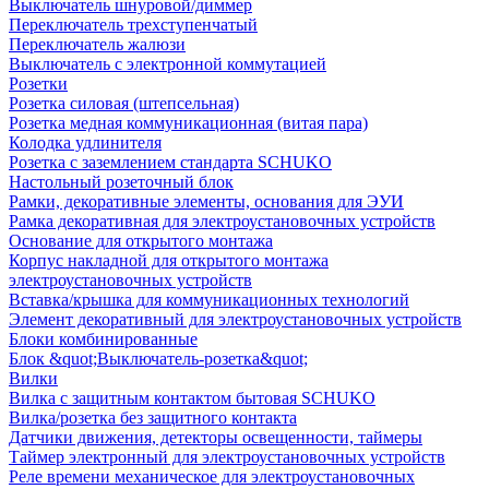
Выключатель шнуровой/диммер
Переключатель трехступенчатый
Переключатель жалюзи
Выключатель с электронной коммутацией
Розетки
Розетка силовая (штепсельная)
Розетка медная коммуникационная (витая пара)
Колодка удлинителя
Розетка с заземлением стандарта SCHUKO
Настольный розеточный блок
Рамки, декоративные элементы, основания для ЭУИ
Рамка декоративная для электроустановочных устройств
Основание для открытого монтажа
Корпус накладной для открытого монтажа
электроустановочных устройств
Вставка/крышка для коммуникационных технологий
Элемент декоративный для электроустановочных устройств
Блоки комбинированные
Блок &quot;Выключатель-розетка&quot;
Вилки
Вилка с защитным контактом бытовая SCHUKO
Вилка/розетка без защитного контакта
Датчики движения, детекторы освещенности, таймеры
Таймер электронный для электроустановочных устройств
Реле времени механическое для электроустановочных