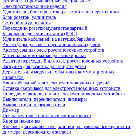
Устройства промышленные, специальные
Электроустановочные изделия
Удлинители, блоки розеток, разветвители, переходники
Блок розеток, удлинитель
Сетевой шнур питания
Переходник розетки мультистандартный
Блок распределения питания (PDU)
Удлинитель кабельный на катушке/барабане
Аксессуары для электроустановочных изделий
Аксессуары для электроустановочных устройств
Материалы монтажные для маркировки
Адаптер переходный для электроустановочных устройств
Заглушка для розеток, для защиты детей
Держатель для модульных бытовых коммутационных
аппаратов
Ввод кабельный для электроустановочных изделий
Вставка светящаяся для электроустановочных устройств
Поле для маркировки для электроустановочных устройств
Выключатели, переключатели, диммеры
Выключатели, переключатели
Диммер
Переключатель кнопочный миниатюрный
Кнопка нажимная
Крышка для выключателя, кнопки, регулятора освещенности,
диммера, переключателя жалюзи