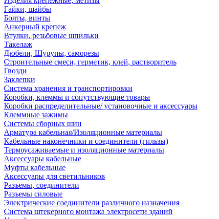
Изделия крепежные, метизы
Гайки, шайбы
Болты, винты
Анкерный крепеж
Втулки, резьбовые шпильки
Такелаж
Дюбели, Шурупы, саморезы
Строительные смеси, герметик, клей, растворитель
Гвозди
Заклепки
Система хранения и транспортировки
Коробки, клеммы и сопутствующие товары
Коробки распределительные/ установочные и аксессуары
Клеммные зажимы
Системы сборных шин
Арматура кабельная/Изоляционные материалы
Кабельные наконечники и соединители (гильзы)
Термоусаживаемые и изоляционные материалы
Аксессуары кабельные
Муфты кабельные
Аксессуары для светильников
Разъемы, соединители
Разъемы силовые
Электрические соединители различного назначения
Система штекерного монтажа электросети зданий