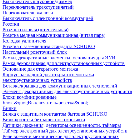
Выключатель шнуровой/диммер
Переключатель трехступенчатый
Переключатель жалюзи
Выключатель с электронной коммутацией
Розетки
Розетка силовая (штепсельная)
Розетка медная коммуникационная (витая пара)
Колодка удлинителя
Розетка с заземлением стандарта SCHUKO
Настольный розеточный блок
Рамки, декоративные элементы, основания для ЭУИ
Рамка декоративная для электроустановочных устройств
Основание для открытого монтажа
Корпус накладной для открытого монтажа
электроустановочных устройств
Вставка/крышка для коммуникационных технологий
Элемент декоративный для электроустановочных устройств
Блоки комбинированные
Блок &quot;Выключатель-розетка&quot;
Вилки
Вилка с защитным контактом бытовая SCHUKO
Вилка/розетка без защитного контакта
Датчики движения, детекторы освещенности, таймеры
Таймер электронный для электроустановочных устройств
Реле времени механическое для электроустановочных