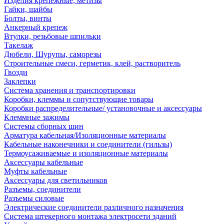
Изделия крепежные, метизы
Гайки, шайбы
Болты, винты
Анкерный крепеж
Втулки, резьбовые шпильки
Такелаж
Дюбели, Шурупы, саморезы
Строительные смеси, герметик, клей, растворитель
Гвозди
Заклепки
Система хранения и транспортировки
Коробки, клеммы и сопутствующие товары
Коробки распределительные/ установочные и аксессуары
Клеммные зажимы
Системы сборных шин
Арматура кабельная/Изоляционные материалы
Кабельные наконечники и соединители (гильзы)
Термоусаживаемые и изоляционные материалы
Аксессуары кабельные
Муфты кабельные
Аксессуары для светильников
Разъемы, соединители
Разъемы силовые
Электрические соединители различного назначения
Система штекерного монтажа электросети зданий