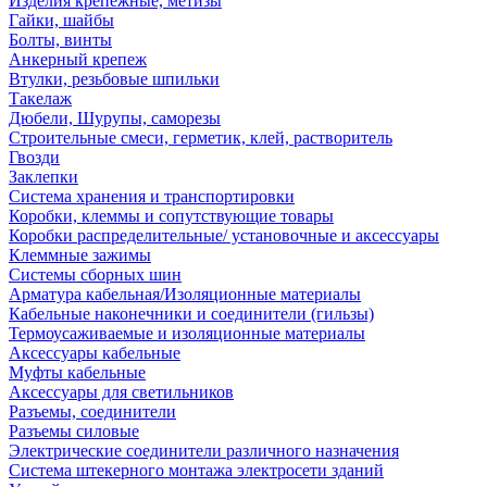
Изделия крепежные, метизы
Гайки, шайбы
Болты, винты
Анкерный крепеж
Втулки, резьбовые шпильки
Такелаж
Дюбели, Шурупы, саморезы
Строительные смеси, герметик, клей, растворитель
Гвозди
Заклепки
Система хранения и транспортировки
Коробки, клеммы и сопутствующие товары
Коробки распределительные/ установочные и аксессуары
Клеммные зажимы
Системы сборных шин
Арматура кабельная/Изоляционные материалы
Кабельные наконечники и соединители (гильзы)
Термоусаживаемые и изоляционные материалы
Аксессуары кабельные
Муфты кабельные
Аксессуары для светильников
Разъемы, соединители
Разъемы силовые
Электрические соединители различного назначения
Система штекерного монтажа электросети зданий