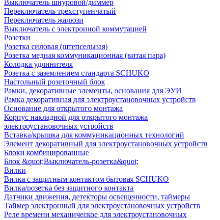
Выключатель шнуровой/диммер
Переключатель трехступенчатый
Переключатель жалюзи
Выключатель с электронной коммутацией
Розетки
Розетка силовая (штепсельная)
Розетка медная коммуникационная (витая пара)
Колодка удлинителя
Розетка с заземлением стандарта SCHUKO
Настольный розеточный блок
Рамки, декоративные элементы, основания для ЭУИ
Рамка декоративная для электроустановочных устройств
Основание для открытого монтажа
Корпус накладной для открытого монтажа
электроустановочных устройств
Вставка/крышка для коммуникационных технологий
Элемент декоративный для электроустановочных устройств
Блоки комбинированные
Блок &quot;Выключатель-розетка&quot;
Вилки
Вилка с защитным контактом бытовая SCHUKO
Вилка/розетка без защитного контакта
Датчики движения, детекторы освещенности, таймеры
Таймер электронный для электроустановочных устройств
Реле времени механическое для электроустановочных