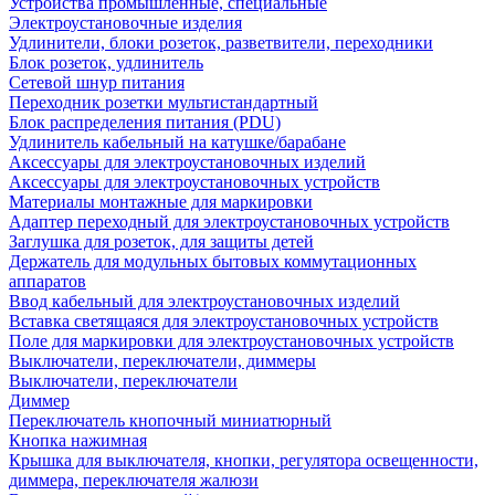
Устройства промышленные, специальные
Электроустановочные изделия
Удлинители, блоки розеток, разветвители, переходники
Блок розеток, удлинитель
Сетевой шнур питания
Переходник розетки мультистандартный
Блок распределения питания (PDU)
Удлинитель кабельный на катушке/барабане
Аксессуары для электроустановочных изделий
Аксессуары для электроустановочных устройств
Материалы монтажные для маркировки
Адаптер переходный для электроустановочных устройств
Заглушка для розеток, для защиты детей
Держатель для модульных бытовых коммутационных
аппаратов
Ввод кабельный для электроустановочных изделий
Вставка светящаяся для электроустановочных устройств
Поле для маркировки для электроустановочных устройств
Выключатели, переключатели, диммеры
Выключатели, переключатели
Диммер
Переключатель кнопочный миниатюрный
Кнопка нажимная
Крышка для выключателя, кнопки, регулятора освещенности,
диммера, переключателя жалюзи