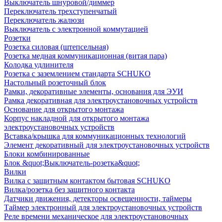
Выключатель шнуровой/диммер
Переключатель трехступенчатый
Переключатель жалюзи
Выключатель с электронной коммутацией
Розетки
Розетка силовая (штепсельная)
Розетка медная коммуникационная (витая пара)
Колодка удлинителя
Розетка с заземлением стандарта SCHUKO
Настольный розеточный блок
Рамки, декоративные элементы, основания для ЭУИ
Рамка декоративная для электроустановочных устройств
Основание для открытого монтажа
Корпус накладной для открытого монтажа
электроустановочных устройств
Вставка/крышка для коммуникационных технологий
Элемент декоративный для электроустановочных устройств
Блоки комбинированные
Блок &quot;Выключатель-розетка&quot;
Вилки
Вилка с защитным контактом бытовая SCHUKO
Вилка/розетка без защитного контакта
Датчики движения, детекторы освещенности, таймеры
Таймер электронный для электроустановочных устройств
Реле времени механическое для электроустановочных