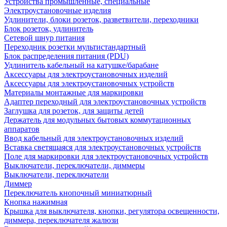
Устройства промышленные, специальные
Электроустановочные изделия
Удлинители, блоки розеток, разветвители, переходники
Блок розеток, удлинитель
Сетевой шнур питания
Переходник розетки мультистандартный
Блок распределения питания (PDU)
Удлинитель кабельный на катушке/барабане
Аксессуары для электроустановочных изделий
Аксессуары для электроустановочных устройств
Материалы монтажные для маркировки
Адаптер переходный для электроустановочных устройств
Заглушка для розеток, для защиты детей
Держатель для модульных бытовых коммутационных
аппаратов
Ввод кабельный для электроустановочных изделий
Вставка светящаяся для электроустановочных устройств
Поле для маркировки для электроустановочных устройств
Выключатели, переключатели, диммеры
Выключатели, переключатели
Диммер
Переключатель кнопочный миниатюрный
Кнопка нажимная
Крышка для выключателя, кнопки, регулятора освещенности,
диммера, переключателя жалюзи