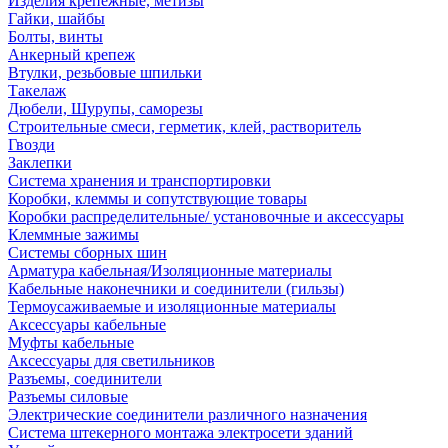
Изделия крепежные, метизы
Гайки, шайбы
Болты, винты
Анкерный крепеж
Втулки, резьбовые шпильки
Такелаж
Дюбели, Шурупы, саморезы
Строительные смеси, герметик, клей, растворитель
Гвозди
Заклепки
Система хранения и транспортировки
Коробки, клеммы и сопутствующие товары
Коробки распределительные/ установочные и аксессуары
Клеммные зажимы
Системы сборных шин
Арматура кабельная/Изоляционные материалы
Кабельные наконечники и соединители (гильзы)
Термоусаживаемые и изоляционные материалы
Аксессуары кабельные
Муфты кабельные
Аксессуары для светильников
Разъемы, соединители
Разъемы силовые
Электрические соединители различного назначения
Система штекерного монтажа электросети зданий