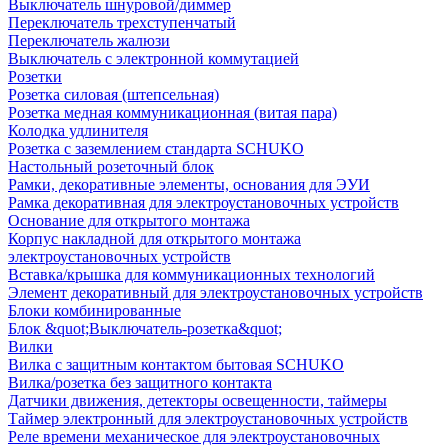
Выключатель шнуровой/диммер
Переключатель трехступенчатый
Переключатель жалюзи
Выключатель с электронной коммутацией
Розетки
Розетка силовая (штепсельная)
Розетка медная коммуникационная (витая пара)
Колодка удлинителя
Розетка с заземлением стандарта SCHUKO
Настольный розеточный блок
Рамки, декоративные элементы, основания для ЭУИ
Рамка декоративная для электроустановочных устройств
Основание для открытого монтажа
Корпус накладной для открытого монтажа
электроустановочных устройств
Вставка/крышка для коммуникационных технологий
Элемент декоративный для электроустановочных устройств
Блоки комбинированные
Блок &quot;Выключатель-розетка&quot;
Вилки
Вилка с защитным контактом бытовая SCHUKO
Вилка/розетка без защитного контакта
Датчики движения, детекторы освещенности, таймеры
Таймер электронный для электроустановочных устройств
Реле времени механическое для электроустановочных