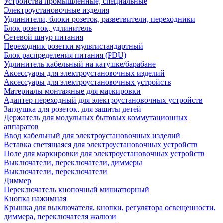
Устройства промышленные, специальные
Электроустановочные изделия
Удлинители, блоки розеток, разветвители, переходники
Блок розеток, удлинитель
Сетевой шнур питания
Переходник розетки мультистандартный
Блок распределения питания (PDU)
Удлинитель кабельный на катушке/барабане
Аксессуары для электроустановочных изделий
Аксессуары для электроустановочных устройств
Материалы монтажные для маркировки
Адаптер переходный для электроустановочных устройств
Заглушка для розеток, для защиты детей
Держатель для модульных бытовых коммутационных
аппаратов
Ввод кабельный для электроустановочных изделий
Вставка светящаяся для электроустановочных устройств
Поле для маркировки для электроустановочных устройств
Выключатели, переключатели, диммеры
Выключатели, переключатели
Диммер
Переключатель кнопочный миниатюрный
Кнопка нажимная
Крышка для выключателя, кнопки, регулятора освещенности,
диммера, переключателя жалюзи