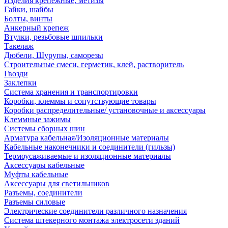
Изделия крепежные, метизы
Гайки, шайбы
Болты, винты
Анкерный крепеж
Втулки, резьбовые шпильки
Такелаж
Дюбели, Шурупы, саморезы
Строительные смеси, герметик, клей, растворитель
Гвозди
Заклепки
Система хранения и транспортировки
Коробки, клеммы и сопутствующие товары
Коробки распределительные/ установочные и аксессуары
Клеммные зажимы
Системы сборных шин
Арматура кабельная/Изоляционные материалы
Кабельные наконечники и соединители (гильзы)
Термоусаживаемые и изоляционные материалы
Аксессуары кабельные
Муфты кабельные
Аксессуары для светильников
Разъемы, соединители
Разъемы силовые
Электрические соединители различного назначения
Система штекерного монтажа электросети зданий