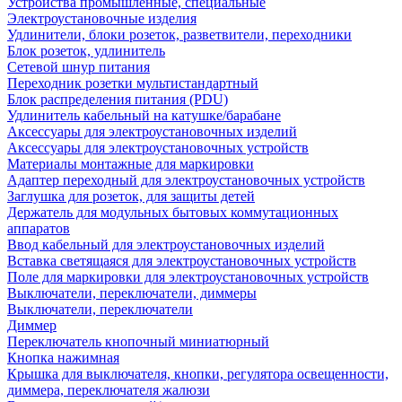
Устройства промышленные, специальные
Электроустановочные изделия
Удлинители, блоки розеток, разветвители, переходники
Блок розеток, удлинитель
Сетевой шнур питания
Переходник розетки мультистандартный
Блок распределения питания (PDU)
Удлинитель кабельный на катушке/барабане
Аксессуары для электроустановочных изделий
Аксессуары для электроустановочных устройств
Материалы монтажные для маркировки
Адаптер переходный для электроустановочных устройств
Заглушка для розеток, для защиты детей
Держатель для модульных бытовых коммутационных
аппаратов
Ввод кабельный для электроустановочных изделий
Вставка светящаяся для электроустановочных устройств
Поле для маркировки для электроустановочных устройств
Выключатели, переключатели, диммеры
Выключатели, переключатели
Диммер
Переключатель кнопочный миниатюрный
Кнопка нажимная
Крышка для выключателя, кнопки, регулятора освещенности,
диммера, переключателя жалюзи