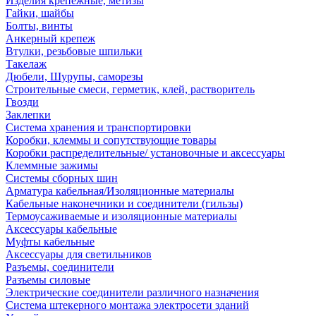
Изделия крепежные, метизы
Гайки, шайбы
Болты, винты
Анкерный крепеж
Втулки, резьбовые шпильки
Такелаж
Дюбели, Шурупы, саморезы
Строительные смеси, герметик, клей, растворитель
Гвозди
Заклепки
Система хранения и транспортировки
Коробки, клеммы и сопутствующие товары
Коробки распределительные/ установочные и аксессуары
Клеммные зажимы
Системы сборных шин
Арматура кабельная/Изоляционные материалы
Кабельные наконечники и соединители (гильзы)
Термоусаживаемые и изоляционные материалы
Аксессуары кабельные
Муфты кабельные
Аксессуары для светильников
Разъемы, соединители
Разъемы силовые
Электрические соединители различного назначения
Система штекерного монтажа электросети зданий