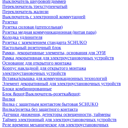
Выключатель шнуровой/диммер
Переключатель трехступенчатый
Переключатель жалюзи
Выключатель с электронной коммутацией
Розетки
Розетка силовая (штепсельная)
Розетка медная коммуникационная (витая пара)
Колодка удлинителя
Розетка с заземлением стандарта SCHUKO
Настольный розеточный блок
Рамки, декоративные элементы, основания для ЭУИ
Рамка декоративная для электроустановочных устройств
Основание для открытого монтажа
Корпус накладной для открытого монтажа
электроустановочных устройств
Вставка/крышка для коммуникационных технологий
Элемент декоративный для электроустановочных устройств
Блоки комбинированные
Блок &quot;Выключатель-розетка&quot;
Вилки
Вилка с защитным контактом бытовая SCHUKO
Вилка/розетка без защитного контакта
Датчики движения, детекторы освещенности, таймеры
Таймер электронный для электроустановочных устройств
Реле времени механическое для электроустановочных