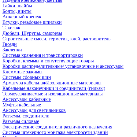
Изделия крепежные, метизы
Гайки, шайбы
Болты, винты
Анкерный крепеж
Втулки, резьбовые шпильки
Такелаж
Дюбели, Шурупы, саморезы
Строительные смеси, герметик, клей, растворитель
Гвозди
Заклепки
Система хранения и транспортировки
Коробки, клеммы и сопутствующие товары
Коробки распределительные/ установочные и аксессуары
Клеммные зажимы
Системы сборных шин
Арматура кабельная/Изоляционные материалы
Кабельные наконечники и соединители (гильзы)
Термоусаживаемые и изоляционные материалы
Аксессуары кабельные
Муфты кабельные
Аксессуары для светильников
Разъемы, соединители
Разъемы силовые
Электрические соединители различного назначения
Система штекерного монтажа электросети зданий