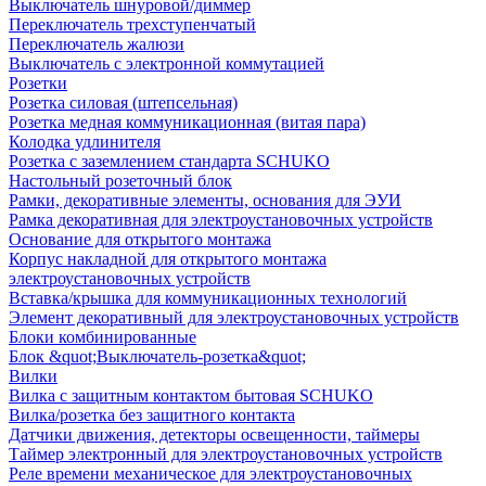
Выключатель шнуровой/диммер
Переключатель трехступенчатый
Переключатель жалюзи
Выключатель с электронной коммутацией
Розетки
Розетка силовая (штепсельная)
Розетка медная коммуникационная (витая пара)
Колодка удлинителя
Розетка с заземлением стандарта SCHUKO
Настольный розеточный блок
Рамки, декоративные элементы, основания для ЭУИ
Рамка декоративная для электроустановочных устройств
Основание для открытого монтажа
Корпус накладной для открытого монтажа
электроустановочных устройств
Вставка/крышка для коммуникационных технологий
Элемент декоративный для электроустановочных устройств
Блоки комбинированные
Блок &quot;Выключатель-розетка&quot;
Вилки
Вилка с защитным контактом бытовая SCHUKO
Вилка/розетка без защитного контакта
Датчики движения, детекторы освещенности, таймеры
Таймер электронный для электроустановочных устройств
Реле времени механическое для электроустановочных