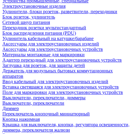
Устройства промышленные, специальные
Электроустановочные изделия
Удлинители, блоки розеток, разветвители, переходники
Блок розеток, удлинитель
Сетевой шнур питания
Переходник розетки мультистандартный
Блок распределения питания (PDU)
Удлинитель кабельный на катушке/барабане
Аксессуары для электроустановочных изделий
Аксессуары для электроустановочных устройств
Материалы монтажные для маркировки
Адаптер переходный для электроустановочных устройств
Заглушка для розеток, для защиты детей
Держатель для модульных бытовых коммутационных
аппаратов
Ввод кабельный для электроустановочных изделий
Вставка светящаяся для электроустановочных устройств
Поле для маркировки для электроустановочных устройств
Выключатели, переключатели, диммеры
Выключатели, переключатели
Диммер
Переключатель кнопочный миниатюрный
Кнопка нажимная
Крышка для выключателя, кнопки, регулятора освещенности,
диммера, переключателя жалюзи